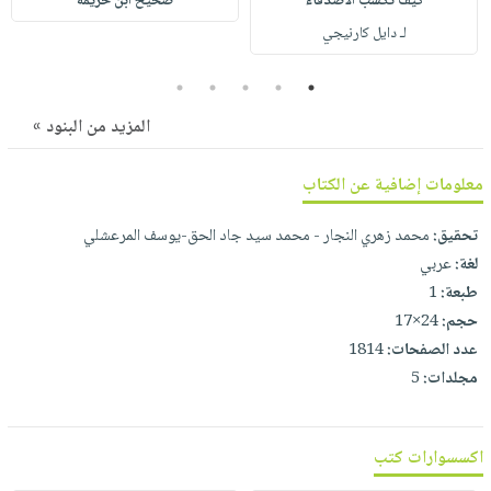
كيف تكسب الأصدقاء
صحيح ابن خزيمة
صابون
فيديوهات
عربة
لـ دايل كارنيجي
أطفال
أسئلة
التسوق
مناسبات
يتكرر
5
4
3
2
1
طرحها
نشرة
المزيد من البنود »
الإصدارات
خدمات
نيل
معلومات إضافية عن الكتاب
وفرات
تحقيق:
محمد زهري النجار - محمد سيد جاد الحق-يوسف المرعشلي
انشر
لغة:
عربي
كتابك
طبعة:
1
تواصل
حجم:
24×17
معنا
عدد الصفحات:
1814
مجلدات:
5
اكسسوارات كتب