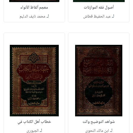
أصول فقه الموازنات
معجم ألفاظ الأنواء
لـ
لـ
عبد الحفيظ قطاش
محمد نايف الدليم
شواهد التوضيح والت
خطاب أهل الكتاب في
لـ
لـ
ابن مالك النحوي
الجبوري