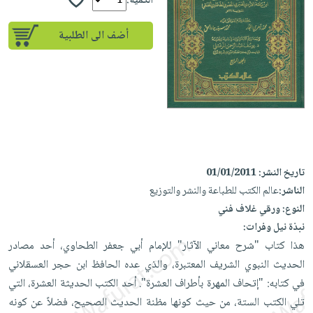
إختياراتنا
الكمية:
تعليمية
أسئلة
إختياراتنا
المواضيع
iKitab
يتكرر
أضف الى الطلبية
كتب
بلا
الأكثر
طرحها
أكاديمية
الصحة
حدود
مبيعاً
تحميل
والعناية
صندوق
أسئلة
إختياراتنا
masmu3
الشخصية
القراءة
يتكرر
وسائل
على
جديد
English
طرحها
تعليمية
Android
books
الكل
تحميل
صندوق
تحميل
iKitab
أجهزة
القراءة
المطبخ
masmu3
تاريخ النشر:
01/01/2011
على
العناية
والسفرة
على
جوائز
الناشر:
عالم الكتب للطباعة والنشر والتوزيع
Android
جديد
الشخصية
Apple
النوع:
ورقي غلاف فني
تحميل
العناية
نبذة نيل وفرات:
الكل
iKitab
وتصفيف
هذا كتاب "شرح معاني الآثار" للإمام أبي جعفر الطحاوي، أحد مصادر
أواني
متجر
على
الشعر
الحديث النبوي الشريف المعتبرة، والذي عده الحافظ ابن حجر العسقلاني
الطهي
الهدايا
Apple
العناية
في كتابه: "إتحاف المهرة بأطراف العشرة". أحد الكتب الحديثة العشرة، التي
أدوات
بالجسم
أقسام
تلي الكتب الستة، من حيث كونها مظنة الحديث الصحيح، فضلاً عن كونه
الخبز