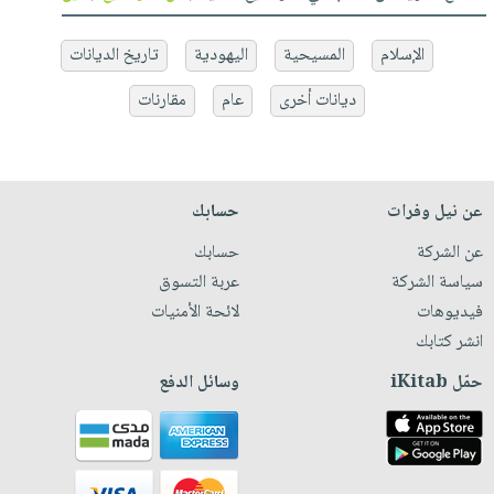
الإسلام
المسيحية
اليهودية
تاريخ الديانات
ديانات أخرى
عام
مقارنات
عن نيل وفرات
حسابك
عن الشركة
حسابك
سياسة الشركة
عربة التسوق
فيديوهات
لائحة الأمنيات
انشر كتابك
حمّل iKitab
وسائل الدفع