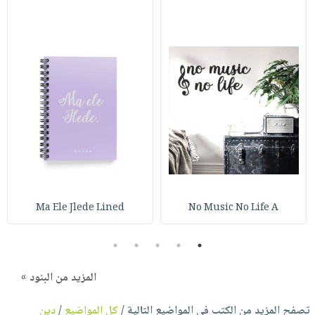
Ma Ele Jlede Lined
No Music No Life A
5
4
3
2
1
المزيد من البنود »
تصفح المزيد من الكتب في المواضيع التالية /
كل المواضيع
/
دين