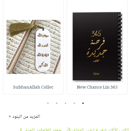
SubhanAllah Collec
365 New Chance Lin
5
4
3
2
1
المزيد من البنود »
الكتب الأكثر شعبية لنفس المؤلف (
أبي جعفر الطحاوي الحنفي
)