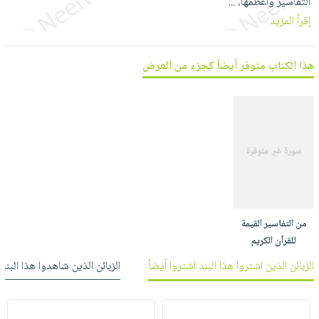
التفاسير وأعظمها،
...
العناية
الأكثر
شحن
أدوات
إقرأ المزيد
بالأسنان
مبيعاً
مجاني
المائدة
الحمية
العودة
بنود
الأوعية
هذا الكتاب متوفر أيضاً كجزء من العرض
والتغذية
للمدارس
مختارة
والتخزين
اشتراكات
اكسسوارات
أدوات
كتب
كل
بحث
المطبخ
الاشتراكات
اكسسوارات
متقدم
منزلية
صندوق
القراءة
اكسسوارات
iKitab
ملابس
نيل
بلا
مطرزات
وفرات
من التفاسير القيمة
حدود
حقائب
للقرآن الكريم
عن
حسابك
حلي
الزبائن الذين اشتروا هذا البند اشتروا أيضاً
الزبائن الذين شاهدوا هذا البند
الشركة
عناية
لائحة
سياسة
بالذات
الأمنيات
الشركة