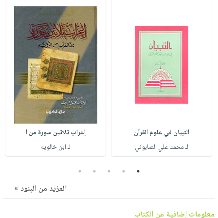
صابون
فيديوهات
عربة
أطفال
أسئلة
التسوق
مناسبات
يتكرر
طرحها
نشرة
الإصدارات
خدمات
نيل
وفرات
انشر
كتابك
التبيان في علوم القرآن
إعراب ثلاثين سورة من ا
تواصل
معنا
لـ محمد علي الصابوني
لـ ابن خالويه
5
4
3
2
1
المزيد من البنود »
معلومات إضافية عن الكتاب