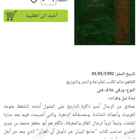
iKitab
الكمية:
تعليمية
أسئلة
Ai
بلا
المواضيع
يتكرر
إختيارات
أضف الى الطلبية
حدود
الأكثر
طرحها
كتب
الصحة
أسئلة
مبيعاً
تحميل
أكاديمية
والعناية
يتكرر
وسائل
masmu3
الشخصية
صندوق
طرحها
تعليمية
على
جديد
القراءة
تحميل
صندوق
Android
English
iKitab
الكل
القراءة
تحميل
books
على
أجهزة
جوائز
المطبخ
masmu3
تاريخ النشر:
01/01/1992
Android
العناية
والسفرة
على
الناشر:
عالم الكتب للطباعة والنشر والتوزيع
تحميل
جديد
الشخصية
النوع:
ورقي غلاف فني
Apple
iKitab
العناية
نبذة نيل وفرات:
الكل
على
عملاق من الرجال أجبر ذاكرة التاريخ على المثول أمامه لتلتقط علومه
وتصفيف
أواني
متجر
Apple
الفريدة، وأعماله الخالدة، ومصنفاته الباهرة، والتي أصبحت فيما بعد منارة
الشعر
الطهي
الهدايا
للعلماء، ونبعاً ثرياً لرجال الفكر والمعرفة، ذلكم هو أبو جعفر محمد بن جرير
العناية
أدوات
الطبري صاحب كتاب "جامع البيان عن تأويل آي القرآن" الذي يعد من أجل
بالجسم
أقسام
الخبز