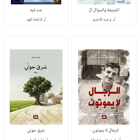
الشريعة والسؤال ال
مت فيه
لـ
لـ
وجيه قانصو
فاطمة فهد
الرجال لا يموتون -
شرق حولي
لـ
لـ