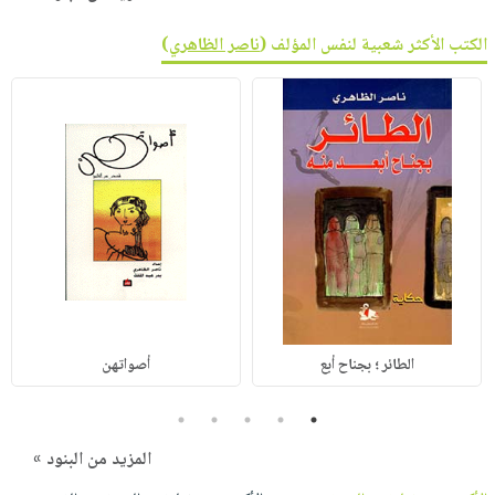
الكتب الأكثر شعبية لنفس المؤلف (
ناصر الظاهري
)
الطائر ؛ بجناح أبع
أصواتهن
5
4
3
2
1
المزيد من البنود »