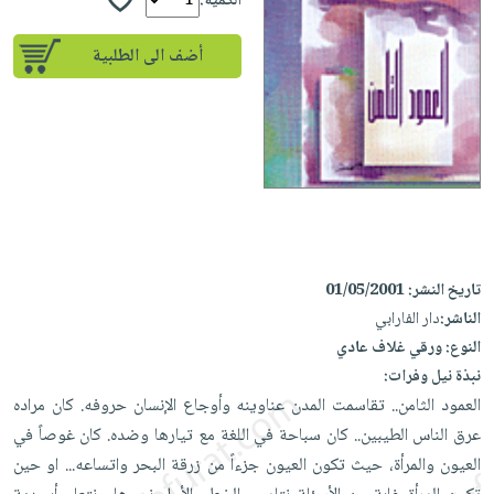
إختياراتنا
الكمية:
تعليمية
أسئلة
إختياراتنا
المواضيع
iKitab
يتكرر
أضف الى الطلبية
كتب
بلا
الأكثر
طرحها
أكاديمية
الصحة
حدود
مبيعاً
تحميل
والعناية
صندوق
أسئلة
إختياراتنا
masmu3
الشخصية
القراءة
يتكرر
وسائل
على
جديد
English
طرحها
تعليمية
Android
books
الكل
تحميل
صندوق
تحميل
iKitab
أجهزة
القراءة
المطبخ
masmu3
على
العناية
والسفرة
على
تاريخ النشر:
01/05/2001
جوائز
Android
جديد
الشخصية
الناشر:
دار الفارابي
Apple
تحميل
العناية
النوع:
ورقي غلاف عادي
الكل
iKitab
نبذة نيل وفرات:
وتصفيف
أواني
متجر
على
العمود الثامن.. تقاسمت المدن عناوينه وأوجاع الإنسان حروفه. كان مراده
الشعر
الطهي
الهدايا
Apple
عرق الناس الطيبين.. كان سباحة في اللغة مع تيارها وضده. كان غوصاً في
العناية
أدوات
العيون والمرأة، حيث تكون العيون جزءاً من زرقة البحر واتساعه... او حين
بالجسم
أقسام
الخبز