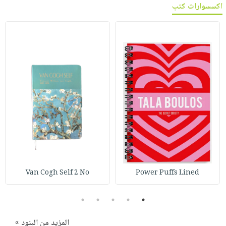
اكسسوارات كتب
Van Cogh Self 2 No
Power Puffs Lined
5
4
3
2
1
المزيد من البنود »