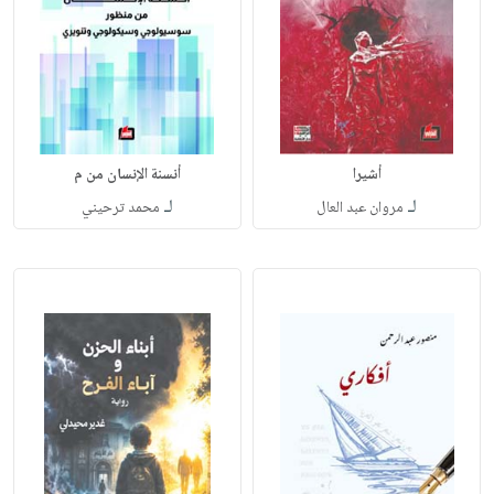
أشيرا
أنسنة الإنسان من م
لـ
لـ
مروان عبد العال
محمد ترحيني