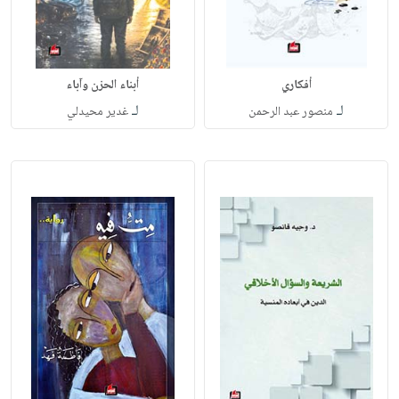
أفكاري
أبناء الحزن وآباء
لـ
لـ
منصور عبد الرحمن
غدير محيدلي