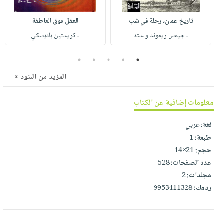
صابون
فيديوهات
عربة
أطفال
تاريخ عمان، رحلة في شب
العقل فوق العاطفة
أسئلة
التسوق
مناسبات
يتكرر
لـ جيمس ريموند ولستد
لـ كريستين باديسكي
طرحها
نشرة
5
4
3
2
1
الإصدارات
خدمات
المزيد من البنود »
نيل
وفرات
معلومات إضافية عن الكتاب
انشر
كتابك
لغة:
عربي
تواصل
طبعة:
1
معنا
حجم:
21×14
عدد الصفحات:
528
مجلدات:
2
ردمك:
9953411328