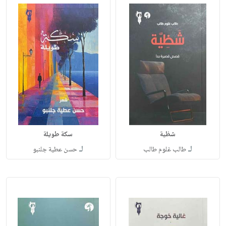
شظية
سكة طويلة
لـ
لـ
طالب غلوم طالب
حسن عطية جلنبو