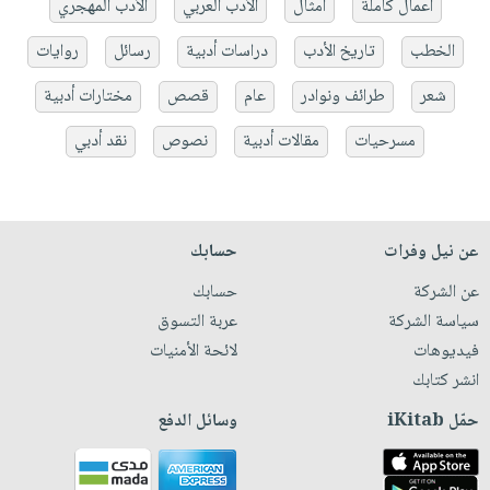
أعمال كاملة
أمثال
الأدب العربي
الأدب المهجري
الخطب
تاريخ الأدب
دراسات أدبية
رسائل
روايات
شعر
طرائف ونوادر
عام
قصص
مختارات أدبية
مسرحيات
مقالات أدبية
نصوص
نقد أدبي
عن نيل وفرات
حسابك
عن الشركة
حسابك
سياسة الشركة
عربة التسوق
فيديوهات
لائحة الأمنيات
انشر كتابك
حمّل iKitab
وسائل الدفع