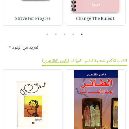
صابون
فيديوهات
عربة
أطفال
أسئلة
التسوق
Strive For Progres
Change The Rules L
مناسبات
يتكرر
طرحها
نشرة
5
4
3
2
1
الإصدارات
خدمات
نيل
المزيد من البنود »
وفرات
الكتب الأكثر شعبية لنفس المؤلف (
ناصر الظاهري
)
انشر
كتابك
تواصل
معنا