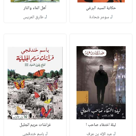
حكاية السيد البرغي
أهل الماء والنار
لـ
لـ
سومر شحادة
طارق العريس
ليلة اختفاء صاحب ا
فراشات مريم الجليل
لـ
لـ
عبد الإله بن عرف
باسم خندقجي