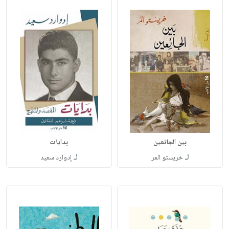
بين الجائعين
بدايات
لـ
لـ
خريستو المر
إدوارد سعيد