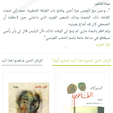
العناية
الأكثر
شحن
نبذة الناشر:
أدوات
بالأسنان
مبيعاً
".. وحين دق الجرس مرة أخرى وفتح باب الغرفة الصغيرة، صعد إلي صمت
مجاني
المائدة
الحمية
القاعة، ذلك الصمت وذلك الشعور الفريد الذي داخلني حين لاحظت أن
العودة
بنود
الأوعية
والتغذية
الصحفي كان قد أشاح بعينيه.
للمدارس
مختارة
والتخزين
اشتراكات
ولم انظر باتجاه ماري. لم يتح لي الوقت لذلك، لأن الرئيس قال لي بأن رأسي
اكسسوارات
أدوات
سيقطع في ساحة عامة باسم الشعب الفرنسي".
كتب
كل
بحث
المطبخ
إقرأ المزيد
الاشتراكات
اكسسوارات
متقدم
منزلية
صندوق
الزبائن الذين اشتروا هذا البند اشتروا أيضاً
الزبائن الذين شاهدوا هذا البند
القراءة
اكسسوارات
iKitab
ملابس
نيل
بلا
مطرزات
وفرات
حدود
حقائب
عن
حسابك
حلي
الشركة
عناية
لائحة
سياسة
بالذات
الأمنيات
الشركة