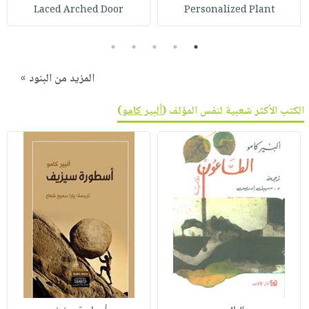
Laced Arched Door
Personalized Plant
5
4
3
2
1
المزيد من البنود »
الكتب الأكثر شعبية لنفس المؤلف (
ألبير كامو
)