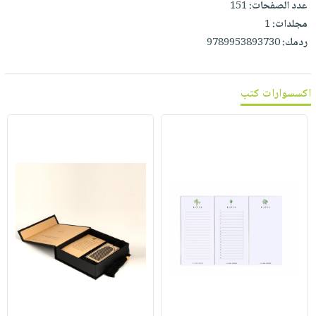
عدد الصفحات:
151
مجلدات:
1
ردمك:
9789953893730
اكسسوارات كتب