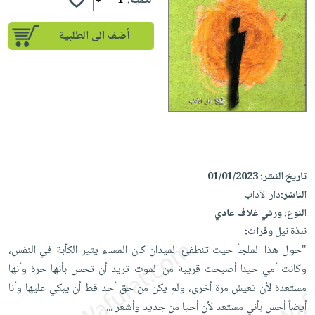
إختياراتنا
الكمية:
تعليمية
أسئلة
إختياراتنا
المواضيع
iKitab
يتكرر
أضف الى الطلبية
كتب
بلا
الأكثر
طرحها
أكاديمية
الصحة
حدود
مبيعاً
تحميل
والعناية
صندوق
أسئلة
إختياراتنا
masmu3
الشخصية
القراءة
يتكرر
وسائل
على
جديد
English
طرحها
تعليمية
Android
books
الكل
تحميل
صندوق
تحميل
iKitab
أجهزة
القراءة
المطبخ
masmu3
تاريخ النشر:
01/01/2023
على
العناية
والسفرة
على
جوائز
الناشر:
دار الآداب
Android
جديد
الشخصية
Apple
النوع:
ورقي غلاف عادي
تحميل
العناية
الكل
نبذة نيل وفرات:
iKitab
وتصفيف
"حول هذا الملجأ حيث تنطفئ الميدان كان المساء يثير الكآبة في النفس،
أواني
متجر
على
الشعر
وكانت أمي حينا أصبحت قريبة من الموت تريد أن تحس بأنها حرة وأنها
الطهي
الهدايا
Apple
العناية
مستعدة لأن تعيش مرة أخرى، ولم يكن من حق أحد قط أن يبكي عليها وأنا
أدوات
بالجسم
أقسام
أيضاً أحس بأني مستعد لأن أحيا من جديد وأشعر
...
الخبز