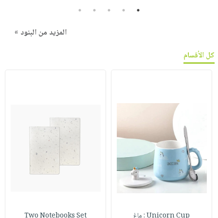
5
4
3
2
1
المزيد من البنود »
كل الأقسام
Unicorn Cup : ماغ
Two Notebooks Set