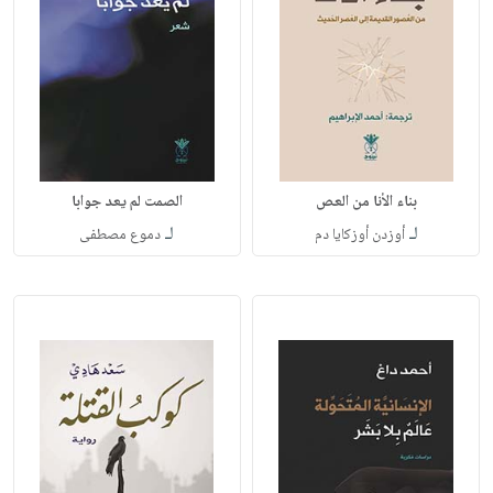
بناء الأنا من العص
الصمت لم يعد جوابا
لـ
لـ
أوزدن أوزكايا دم
دموع مصطفى