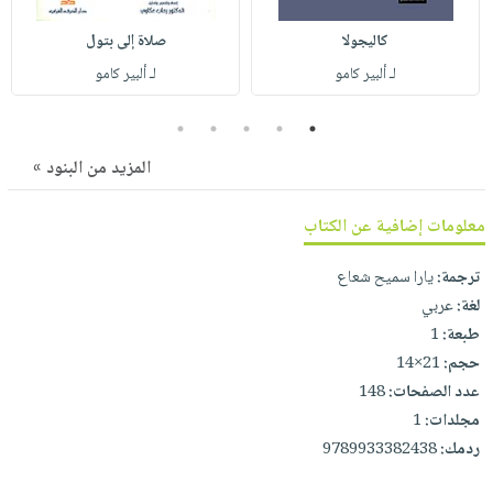
صابون
فيديوهات
عربة
كاليجولا
صلاة إلى بتول
أطفال
أسئلة
التسوق
لـ ألبير كامو
لـ ألبير كامو
مناسبات
يتكرر
طرحها
نشرة
5
4
3
2
1
الإصدارات
خدمات
المزيد من البنود »
نيل
وفرات
معلومات إضافية عن الكتاب
انشر
كتابك
ترجمة:
يارا سميح شعاع
تواصل
لغة:
عربي
معنا
طبعة:
1
حجم:
21×14
عدد الصفحات:
148
مجلدات:
1
ردمك:
9789933382438