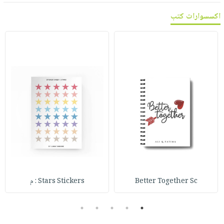
اكسسوارات كتب
Better Together Sc
Stars Stickers : م
5
4
3
2
1