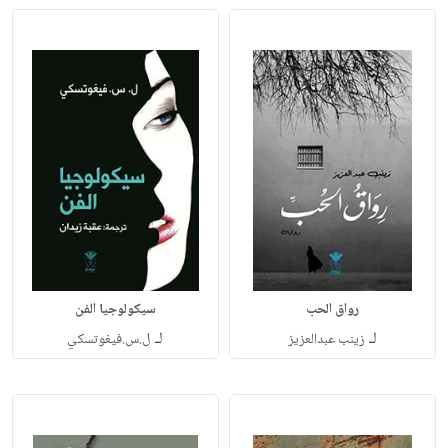
رواق الحب
سيكولوجيا الفن
لـ
لـ
زينب عبدالعزيز
ل.س.فيغوتسكي