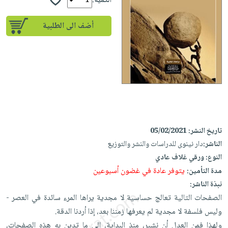
إختياراتنا
الكمية:
تعليمية
أسئلة
إختياراتنا
المواضيع
iKitab
يتكرر
أضف الى الطلبية
كتب
بلا
الأكثر
طرحها
أكاديمية
الصحة
حدود
مبيعاً
تحميل
والعناية
صندوق
أسئلة
إختياراتنا
masmu3
الشخصية
القراءة
يتكرر
وسائل
على
جديد
English
طرحها
تعليمية
Android
books
الكل
تحميل
صندوق
تحميل
iKitab
أجهزة
القراءة
المطبخ
masmu3
على
تاريخ النشر:
05/02/2021
العناية
والسفرة
على
جوائز
Android
الناشر:
دار نينوى للدراسات والنشر والتوزيع
جديد
الشخصية
Apple
النوع:
ورقي غلاف عادي
تحميل
العناية
الكل
يتوفر عادة في غضون أسبوعين
مدة التأمين:
iKitab
وتصفيف
أواني
نبذة الناشر:
متجر
على
الشعر
الطهي
الصفحات التالية تعالج حساسية لا مجدية يراها المرء سائدة في العصر -
الهدايا
Apple
العناية
وليس فلسفة لا مجدية لم يعرفها زمننا بعد، إذا أردنا الدقة.
أدوات
بالجسم
أقسام
ولهذا فمن العدل أن نشير، منذ البداية، إلى ما تدين به هذه الصفحات،
الخبز