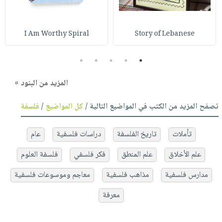
I Am Worthy Spiral
Story of Lebanese
5
4
3
2
1
المزيد من البنود »
تصفح المزيد من الكتب في المواضيع التالية /
كل المواضيع
/
فلسفة
تأملات
تاريخ الفلسفة
دراسات فلسفية
عام
علم الأخلاق
علم المنطق
فكر فلسفي
فلسفة العلوم
مدارس فلسفية
مذاهب فلسفية
معاجم وموسوعات فلسفية
معرفة