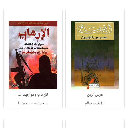
عرس الزين
الإرهاب ومواجهته ف
لـ
لـ
الطيب صالح
جليل طالب جعفر ا