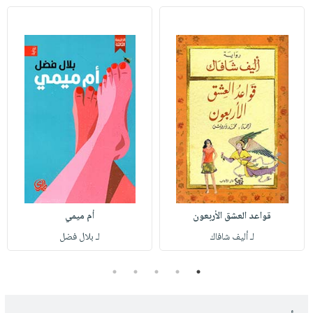
قواعد العشق الأربعون
أم ميمي
لـ أليف شافاك
لـ بلال فضل
5
4
3
2
1