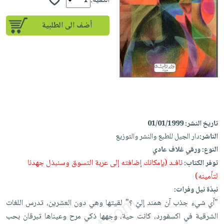
إختياراتنا
الكمية:
تعليمية
أسئلة
إختياراتنا
المواضيع
iKitab
يتكرر
أضف الى الطلبية
كتب
بلا
الأكثر
طرحها
أكاديمية
الصحة
حدود
مبيعاً
تحميل
والعناية
صندوق
أسئلة
إختياراتنا
masmu3
الشخصية
القراءة
يتكرر
وسائل
على
جديد
English
طرحها
تعليمية
Android
books
الكل
تحميل
صندوق
تحميل
iKitab
أجهزة
القراءة
المطبخ
masmu3
تاريخ النشر:
01/01/1999
على
العناية
والسفرة
على
جوائز
الناشر:
دار الجيل للطبع والنشر والتوزيع
Android
جديد
الشخصية
Apple
النوع:
ورقي غلاف عادي
تحميل
العناية
نافـد (بإمكانك إضافته إلى عربة التسوق وسنبذل جهدنا
توفر الكتاب:
الكل
iKitab
وتصفيف
لتأمينه)
أواني
متجر
على
الشعر
نبذة نيل وفرات:
الطهي
الهدايا
Apple
العناية
"أي شيء جذب آن همند إليّ ؟" لقيتها وهي دون العشرين، تدرس اللغات
أدوات
بالجسم
أقسام
الشرقية في اكسفورد، كانت حية، وجهها ذكي مرح وعيناها تبرقان بحب
الخبز