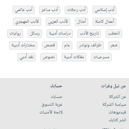
أدب إسلامي
أدب رحلات
أدب ساخر
أدب عالمي
أعمال كاملة
أمثال
الأدب العربي
الأدب المهجري
الخطب
تاريخ الأدب
دراسات أدبية
رسائل
روايات
شعر
طرائف ونوادر
عام
قصص
مختارات أدبية
مسرحيات
مقالات أدبية
نصوص
نقد أدبي
عن نيل وفرات
حسابك
عن الشركة
حسابك
سياسة الشركة
عربة التسوق
فيديوهات
لائحة الأمنيات
انشر كتابك