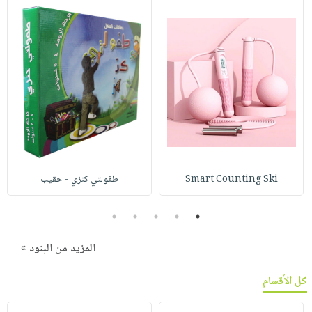
Smart Counting Ski
طفولتي كنزي - حقيب
5
4
3
2
1
المزيد من البنود »
كل الأقسام