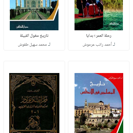
رحلة العمر ؛ بدايا
تاريخ مغول القبيلة
لـ
لـ
أحمد راتب عرموش
محمد سهيل طقوش