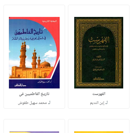
الفهرست
تاريخ الفاطميين في
لـ
لـ
إبن النديم
محمد سهيل طقوش