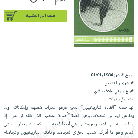
إختياراتنا
الكمية:
تعليمية
أسئلة
إختياراتنا
المواضيع
iKitab
يتكرر
أضف الى الطلبية
كتب
بلا
الأكثر
طرحها
أكاديمية
الصحة
حدود
مبيعاً
تحميل
والعناية
صندوق
أسئلة
إختياراتنا
masmu3
الشخصية
القراءة
يتكرر
وسائل
على
جديد
English
طرحها
تعليمية
Android
books
الكل
تحميل
صندوق
تحميل
iKitab
أجهزة
القراءة
المطبخ
masmu3
تاريخ النشر:
01/01/1986
على
العناية
والسفرة
على
جوائز
الناشر:
دار النفائس
Android
جديد
الشخصية
Apple
النوع:
ورقي غلاف عادي
تحميل
العناية
نبذة نيل وفرات:
الكل
iKitab
وتصفيف
إنها قصة "القادة التاريخيون" الذين عرفوا قدرات شعبهم وإمكاناته، وما
أواني
متجر
على
الشعر
يتفاعل فيه من انفعالات، وهي قصة "أصالة الشعب" الذي فقد كل شيء إلا
الطهي
الهدايا
Apple
العناية
إيمانه بالله وبإسلامه وعروبته، وهي أيضاً قصة تيار الأحداث وتطوراته في
أدوات
بالجسم
أقسام
العالم وهو ما أدركه شعب الجزائر المجاهد وقادته التاريخيون وتجاهله
الخبز