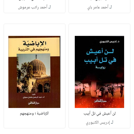
لـ
لـ
أحمد عامر باي
أحمد راتب عرموش
لن أعيش في تل أبيب
الإباضية ؛ ومنهجهم
لـ
إدريس الكنبوري