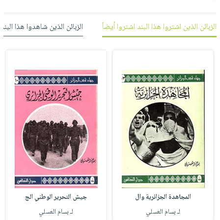
صابون
فيديوهات
عربة
أطفال
أسئلة
الزبائن الذين اشتروا هذا البند اشتروا أيضاً
الزبائن الذين شاهدوا هذا البند
التسوق
مناسبات
يتكرر
طرحها
نشرة
الإصدارات
خدمات
نيل
وفرات
انشر
كتابك
تواصل
معنا
المجاهدة الجزائرية وال
جيش التحرير الوطني الج
لـ بسام العسلي
لـ بسام العسلي