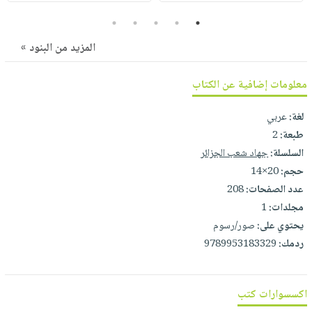
5
4
3
2
1
المزيد من البنود »
معلومات إضافية عن الكتاب
لغة:
عربي
طبعة:
2
السلسلة:
جهاد شعب الجزائر
حجم:
20×14
عدد الصفحات:
208
مجلدات:
1
يحتوي على:
صور/رسوم
ردمك:
9789953183329
اكسسوارات كتب