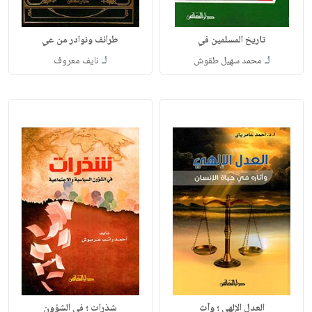
تاريخ المسلمين في
طرائف ونوادر من عي
لـ
لـ
محمد سهيل طقوش
نايف معروف
العدل الإلهي ؛ وآث
شذرات ؛ في الشؤون