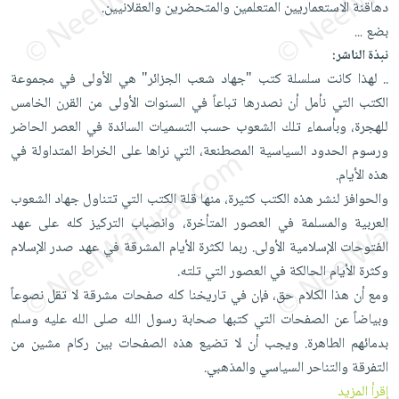
دهاقنة الاستعماريين المتعلمين والمتحضرين والعقلانيين.
العناية
الأكثر
شحن
أدوات
بضع
...
بالأسنان
مبيعاً
مجاني
المائدة
نبذة الناشر:
الحمية
العودة
بنود
الأوعية
.. لهذا كانت سلسلة كتب "جهاد شعب الجزائر" هي الأولى في مجموعة
والتغذية
للمدارس
مختارة
والتخزين
الكتب التي نأمل أن نصدرها تباعاً في السنوات الأولى من القرن الخامس
اشتراكات
اكسسوارات
للهجرة، وبأسماء تلك الشعوب حسب التسميات السائدة في العصر الحاضر
أدوات
كتب
كل
بحث
ورسوم الحدود السياسية المصطنعة، التي نراها على الخراط المتداولة في
المطبخ
الاشتراكات
اكسسوارات
متقدم
هذه الأيام.
منزلية
صندوق
والحوافز لنشر هذه الكتب كثيرة، منها قلة الكتب التي تتناول جهاد الشعوب
القراءة
اكسسوارات
العربية والمسلمة في العصور المتأخرة، وانصباب التركيز كله على عهد
iKitab
ملابس
الفتوحات الإسلامية الأولى. ربما لكثرة الأيام المشرقة في عهد صدر الإسلام
نيل
بلا
وكثرة الأيام الحالكة في العصور التي تلته.
مطرزات
وفرات
حدود
ومع أن هذا الكلام حق، فإن في تاريخنا كله صفحات مشرقة لا تقل نصوعاً
حقائب
عن
حسابك
وبياضاً عن الصفحات التي كتبها صحابة رسول الله صلى الله عليه وسلم
حلي
الشركة
بدمائهم الطاهرة. ويجب أن لا تضيع هذه الصفحات بين ركام مشين من
عناية
لائحة
سياسة
التفرقة والتناحر السياسي والمذهبي.
بالذات
الأمنيات
الشركة
إقرأ المزيد