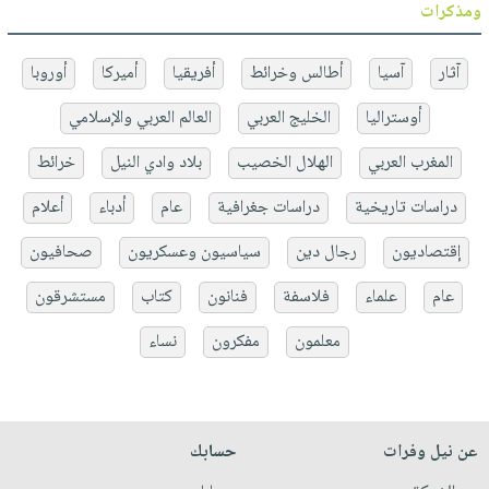
ومذكرات
آثار
آسيا
أطالس وخرائط
أفريقيا
أميركا
أوروبا
أوستراليا
الخليج العربي
العالم العربي والإسلامي
المغرب العربي
الهلال الخصيب
بلاد وادي النيل
خرائط
دراسات تاريخية
دراسات جغرافية
عام
أدباء
أعلام
إقتصاديون
رجال دين
سياسيون وعسكريون
صحافيون
عام
علماء
فلاسفة
فنانون
كتاب
مستشرقون
معلمون
مفكرون
نساء
عن نيل وفرات
حسابك