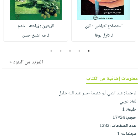
صابون
فيديوهات
عربة
أطفال
أسئلة
التسوق
مناسبات
يتكرر
استصلاح الاراضي ؛ الري
الزيتون : زراعته - خدم
طرحها
نشرة
لـ كارل يوفا
لـ طه الشيخ حسن
الإصدارات
خدمات
نيل
5
4
3
2
1
وفرات
المزيد من البنود »
انشر
كتابك
معلومات إضافية عن الكتاب
تواصل
ترجمة:
عبد النبي أبو غنيمة-جبر عبد الله خليل
معنا
لغة:
عربي
طبعة:
1
حجم:
24×17
عدد الصفحات:
1383
مجلدات:
1