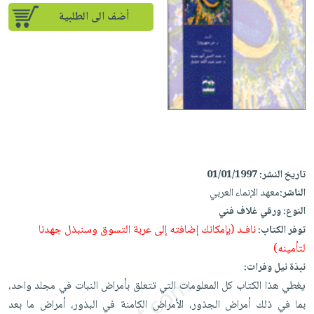
إختياراتنا
تعليمية
أسئلة
إختياراتنا
أضف الى الطلبية
المواضيع
iKitab
يتكرر
كتب
بلا
الأكثر
طرحها
أكاديمية
الصحة
حدود
مبيعاً
تحميل
والعناية
صندوق
أسئلة
إختياراتنا
masmu3
الشخصية
القراءة
يتكرر
وسائل
على
جديد
English
طرحها
تعليمية
Android
books
الكل
تحميل
صندوق
تحميل
iKitab
أجهزة
القراءة
المطبخ
masmu3
تاريخ النشر:
01/01/1997
على
العناية
والسفرة
على
جوائز
الناشر:
معهد الإنماء العربي
Android
جديد
الشخصية
Apple
النوع:
ورقي غلاف فني
تحميل
العناية
الكل
نافـد (بإمكانك إضافته إلى عربة التسوق وسنبذل جهدنا
توفر الكتاب:
iKitab
وتصفيف
لتأمينه)
أواني
متجر
على
الشعر
نبذة نيل وفرات:
الطهي
الهدايا
Apple
العناية
يغطي هذا الكتاب كل المعلومات التي تتعلق بأمراض النبات في مجلد واحد،
أدوات
بالجسم
أقسام
بما في ذلك أمراض الجذور، الأمراض الكامنة في البذور، أمراض ما بعد
الخبز