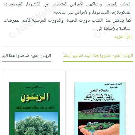
العناية
الأكثر
القطف للخضار والفاكهة، الأمراض المتسببة عن البكتيريا، الفيروسات،
شحن
أدوات
بالأسنان
مبيعاً
الميكوبلازما، النيماتودا، والأمراض غير المعدية.
مجاني
المائدة
كما يناقش هذا الكتاب دورات الحياة، والدورات المرضية لأهم الممرضات
الحمية
العودة
بنود
الأوعية
النباتية بالإضافة إلى
والتغذية
...
للمدارس
مختارة
والتخزين
اشتراكات
إقرأ المزيد
اكسسوارات
أدوات
كتب
كل
بحث
المطبخ
الاشتراكات
الزبائن الذين اشتروا هذا البند اشتروا أيضاً
الزبائن الذين شاهدوا هذا البند
اكسسوارات
متقدم
منزلية
صندوق
القراءة
اكسسوارات
iKitab
ملابس
نيل
بلا
مطرزات
وفرات
حدود
حقائب
عن
حسابك
حلي
الشركة
عناية
لائحة
سياسة
بالذات
الأمنيات
الشركة