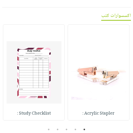
اكسسوارات كتب
Study Checklist :
Acrylic Stapler :
5
4
3
2
1