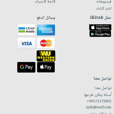
فيديوهات
لائحة الأمنيات
انشر كتابك
حمّل iKitab
وسائل الدفع
تواصل معنا
تواصل معنا
أسئلة يتكرر طرحها
+96171172802
info@nwf.com