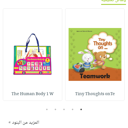
وسائل تعليمية
The Human Body 1 W
Tiny Thoughts onTe
5
4
3
2
1
المزيد من البنود »