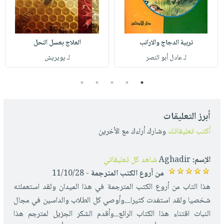
تربية الدجاج والارانب
العلاج بعسل النحل
لـ عادل أبو النصر
لـ يويريش
5
4
3
2
1
أبرز التعليقات
أكتب تعليقاتك
وشارك أراءك مع الأخرين
الإسم:
Aghadir
شاهد كل تعليقاتي
من أروع الكتب المترجمة
- 11/10/28
هذا التاب من أروع الكتب المترجمة في هذا الميدان ولقد استعملته
شخصيا ولقد استفدت كثيرا....وأوصي كل الطلاب والداسين في مجال
النبات اقتناء هذا الكتاب الرائع...وأقدم الشكر الجزيل لمترجم هذا