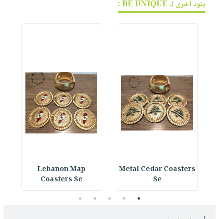
بنود أخرى لـ BE UNIQUE :
Lebanon Map
Metal Cedar Coasters
Coasters Se
Se
5
4
3
2
1