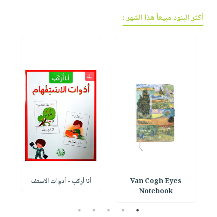
أكثر البنود مبيعاً هذا الشهر :
Van Cogh Eyes
أنا أركب - أدوات الاستف
 1
Notebook
5
4
3
2
1