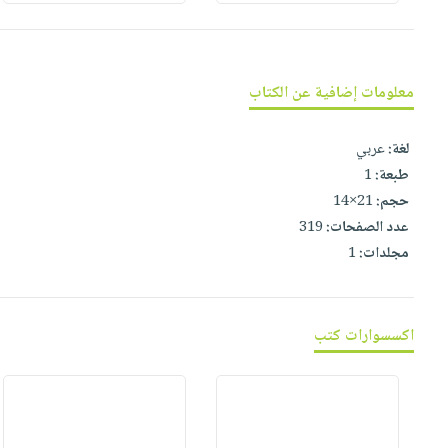
صابون
فيديوهات
عربة
أطفال
أسئلة
التسوق
مناسبات
يتكرر
معلومات إضافية عن الكتاب
طرحها
نشرة
الإصدارات
خدمات
لغة:
عربي
نيل
طبعة:
1
وفرات
حجم:
21×14
انشر
عدد الصفحات:
319
كتابك
مجلدات:
1
تواصل
معنا
اكسسوارات كتب