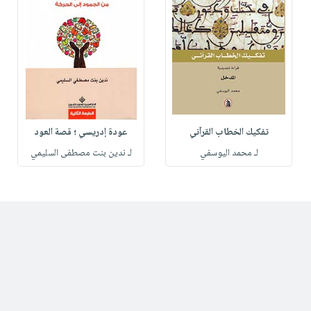
تفكيك الخطاب القرآني
عودة إدريسي ؛ قصة العود
لـ محمد اليوسفي
لـ ندين بنت مصطفى السليمي