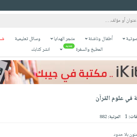
وتية
أطفال وناشئة
متجر الهدايا
وسائل تعليمية
شح
جديد
المطبخ والسفرة
انشر كتابك
 في علوم القرآن
قات:
1
المرتبة:
882
نون بلا حدود