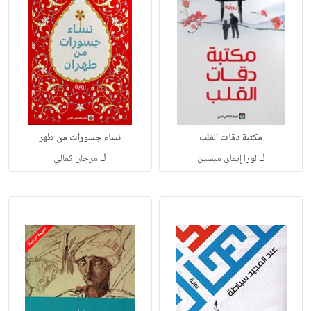
مكتبة دقات القلب
نساء جسورات من طهر
لـ
لـ
لورا إيماي ميسين
مرجان كمالي