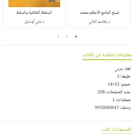
صابون
فيديوهات
عربة
أطفال
شيخ الجامع الأعظم محمد
السلطة الثقافية والسلط
أسئلة
التسوق
مناسبات
لـ بلقاسم الغالي
لـ علي أومليل
يتكرر
طرحها
نشرة
3
2
1
الإصدارات
خدمات
نيل
معلومات إضافية عن الكتاب
وفرات
انشر
لغة:
عربي
كتابك
طبعة:
3
تواصل
حجم:
21×14
معنا
عدد الصفحات:
208
مجلدات:
1
ردمك:
9953680647
اكسسوارات كتب