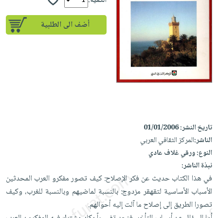
إختياراتنا
الكمية:
تعليمية
أسئلة
إختياراتنا
المواضيع
iKitab
يتكرر
أضف الى الطلبية
كتب
بلا
الأكثر
طرحها
أكاديمية
الصحة
حدود
مبيعاً
تحميل
والعناية
صندوق
أسئلة
وسائل
masmu3
الشخصية
القراءة
يتكرر
تعليمية
على
جديد
English
طرحها
صندوق
Android
books
الكل
تحميل
القراءة
تحميل
iKitab
أجهزة
جوائز
المطبخ
masmu3
على
العناية
والسفرة
تاريخ النشر:
01/01/2006
على
Android
جديد
الشخصية
الناشر:
المركز الثقافي العربي
Apple
تحميل
النوع:
ورقي غلاف عادي
العناية
الكل
نبذة الناشر:
iKitab
وتصفيف
أواني
متجر
في هذا الكتاب حديث عن فكر الإصلاح: كيف تصور مفكرو العرب المحدثين
على
الشعر
الطهي
الهدايا
الأسباب الأساسية لتقهقر مزدوج: بالنسبة لماضيهم وبالنسبة للغرب، وكيف
Apple
العناية
أدوات
تصورا الطريق إلى إصلاح ما آلت إليه أحوالهم.
بالجسم
أقسام
الخبز