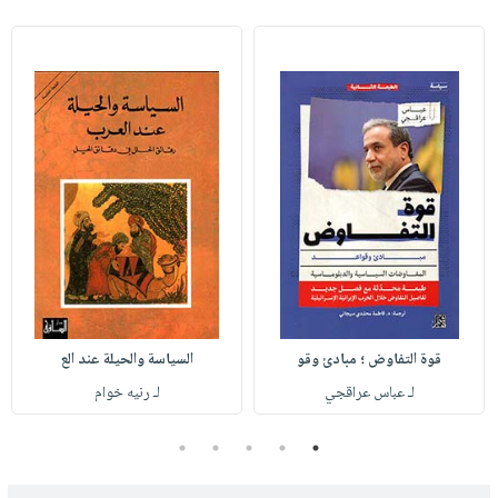
قوة التفاوض ؛ مبادئ وقو
السياسة والحيلة عند الع
لـ عباس عراقجي
لـ رنيه خوام
5
4
3
2
1