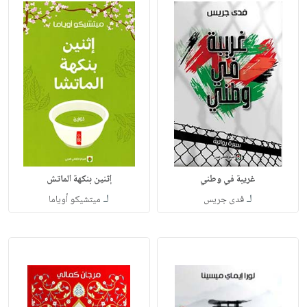
غريبة في وطني
إثنين بنكهة الماتش
لـ
لـ
فدى جريس
ميتشيكو أوياما