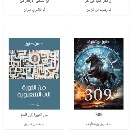
أن تقرأ كتبا في غز
أن تسقى الأزهار من
لـ
لـ
رشيد بن الزين
فاليري بيران
309
من الثورة إلى الشع
لـ
لـ
طارق بوشنايف
حسن طارق