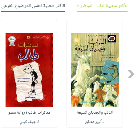
صابون
فيديوهات
الأكثر شعبية لنفس الموضوع
الأكثر شعبية لنفس الموضوع الفرعي
عربة
أطفال
أسئلة
التسوق
مناسبات
يتكرر
طرحها
نشرة
الإصدارات
خدمات
نيل
وفرات
انشر
Previous
كتابك
تواصل
معنا
الذئب والجديان السبعة
مذكرات طالب ؛ رواية مصو
لـ ألبير مطلق
لـ جيف كيني