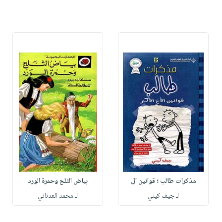
مذكرات طالب ؛ قوانين ال
بياض الثلج وحمرة الورد
لـ جيف كيني
لـ محمد العدناني