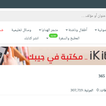
وتية
أطفال وناشئة
متجر الهدايا
وسائل تعليمية
شح
جديد
المطبخ والسفرة
انشر كتابك
365
قات:
0
المرتبة:
307,719