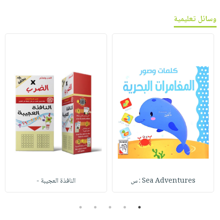
وسائل تعليمية
Sea Adventures : س
النافذة العجيبة -
5
4
3
2
1