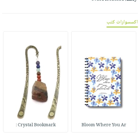
صابون
فيديوهات
عربة
أطفال
أسئلة
التسوق
اكسسوارات كتب
مناسبات
يتكرر
طرحها
نشرة
الإصدارات
خدمات
نيل
وفرات
انشر
كتابك
تواصل
معنا
Crystal Bookmark :
Bloom Where You Ar