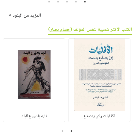
5
4
3
2
1
المزيد من البنود »
الكتب الأكثر شعبية لنفس المؤلف (
حسام نصار
)
الأقليات ركن يتصدع
تايه بادور ع البلد
2
1