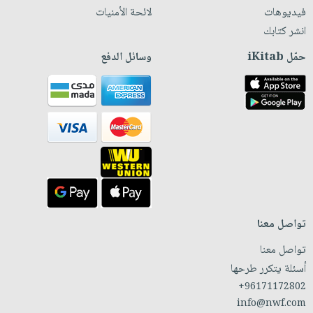
فيديوهات
لائحة الأمنيات
انشر كتابك
حمّل iKitab
وسائل الدفع
تواصل معنا
تواصل معنا
أسئلة يتكرر طرحها
+96171172802
info@nwf.com