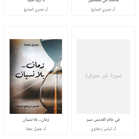
هاملت في فلسطين
لا أريد شيئاً
لـ
لـ
نصري الصايغ
نصري الصايغ
في عالم القديس سير
زمان... بلا نسيان
لـ
لـ
الياس زحلاوي
جميل نعمة