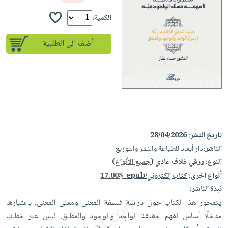
إختياراتنا
تعليمية
أسئلة
إختياراتنا
المواضيع
iKitab
الكمية:
يتكرر
كتب
بلا
الأكثر
طرحها
أكاديمية
الصحة
أضف الى الطلبية
حدود
مبيعاً
تحميل
والعناية
صندوق
أسئلة
وسائل
masmu3
الشخصية
القراءة
يتكرر
تعليمية
على
جديد
English
طرحها
صندوق
Android
books
الكل
تحميل
القراءة
تحميل
iKitab
أجهزة
جوائز
المطبخ
masmu3
على
العناية
والسفرة
على
تاريخ النشر:
28/04/2026
Android
جديد
الشخصية
Apple
الناشر:
دار أبعاد للطباعة والنشر والتوزيع
تحميل
العناية
النوع:
ورقي غلاف عادي (
جميع الأنواع
)
الكل
iKitab
وتصفيف
أنواع اخرى:
كتاب إلكتروني/epub
17.00$
أواني
متجر
على
الشعر
نبذة الناشر:
الطهي
الهدايا
Apple
يتمحور هذا الكتاب حول دراسة فلسفة المعنى ومعنى المعنى، باعتبارها
العناية
أدوات
مدخلًا أساس لفهم حقيقة الواجِد والوجود والمطلق. ليس عبر خطاب
بالجسم
أقسام
الخبز