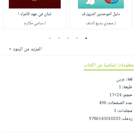
صابون
فيديوهات
عربة
أطفال
أسئلة
دليل الموحدين الدروز ف
لبنان في عهد الأمراء ا
التسوق
مناسبات
يتكرر
لـ مجدي بديع الدنف
لـ سامي مكارم
طرحها
نشرة
5
4
3
2
1
الإصدارات
خدمات
نيل
المزيد من البنود »
وفرات
معلومات إضافية عن الكتاب
انشر
كتابك
لغة:
عربي
تواصل
طبعة:
1
معنا
حجم:
24×17
عدد الصفحات:
496
مجلدات:
1
ردمك:
‎9786145010333‎