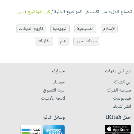
تصفح المزيد من الكتب في المواضيع التالية /
كل المواضيع
/
دين
الإسلام
المسيحية
اليهودية
تاريخ الديانات
ديانات أخرى
عام
مقارنات
عن نيل وفرات
حسابك
عن الشركة
حسابك
سياسة الشركة
عربة التسوق
فيديوهات
لائحة الأمنيات
انشر كتابك
حمّل iKitab
وسائل الدفع