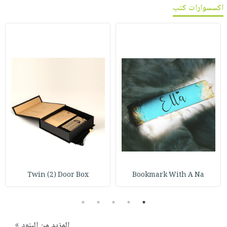
اكسسوارات كتب
Twin (2) Door Box
Bookmark With A Na
5
4
3
2
1
المزيد من البنود »