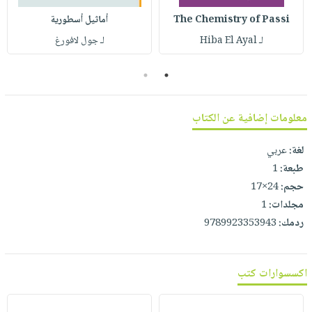
صابون
فيديوهات
The Chemistry of Passi
أماثيل أسطورية
عربة
أطفال
أسئلة
التسوق
لـ Hiba El Ayal
لـ جول لافورغ
مناسبات
يتكرر
طرحها
نشرة
2
1
الإصدارات
خدمات
نيل
معلومات إضافية عن الكتاب
وفرات
لغة:
عربي
انشر
طبعة:
1
كتابك
حجم:
24×17
تواصل
مجلدات:
1
معنا
ردمك:
9789923353943
اكسسوارات كتب