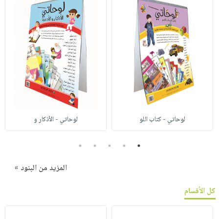
لوحاتي - كتاب اللو
لوحاتي - الأذكار و
5
4
3
2
1
المزيد من البنود »
كل الأقسام