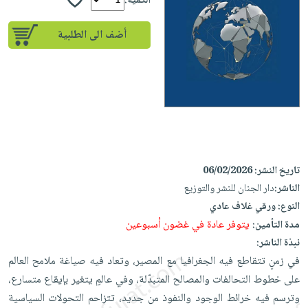
إختياراتنا
الكمية:
تعليمية
أسئلة
إختياراتنا
المواضيع
iKitab
يتكرر
أضف الى الطلبية
كتب
بلا
الأكثر
طرحها
أكاديمية
الصحة
حدود
مبيعاً
تحميل
والعناية
صندوق
أسئلة
إختياراتنا
masmu3
الشخصية
القراءة
يتكرر
وسائل
على
جديد
English
طرحها
تعليمية
Android
books
الكل
تحميل
صندوق
تحميل
iKitab
أجهزة
القراءة
المطبخ
masmu3
تاريخ النشر:
06/02/2026
على
العناية
والسفرة
على
جوائز
الناشر:
دار الجنان للنشر والتوزيع
Android
جديد
الشخصية
Apple
النوع:
ورقي غلاف عادي
تحميل
العناية
يتوفر عادة في غضون أسبوعين
مدة التأمين:
الكل
iKitab
وتصفيف
نبذة الناشر:
أواني
متجر
على
الشعر
في زمنٍ تتقاطع فيه الجغرافيا مع المصير، وتعاد فيه صياغة ملامح العالم
الطهي
الهدايا
Apple
العناية
على خطوط التحالفات والمصالح المتبدّلة، وفي عالمٍ يتغير بإيقاع متسارع،
أدوات
بالجسم
أقسام
وترسم فيه خرائط الوجود والنفوذ من جديد، تتزاحم التحولات السياسية
الخبز