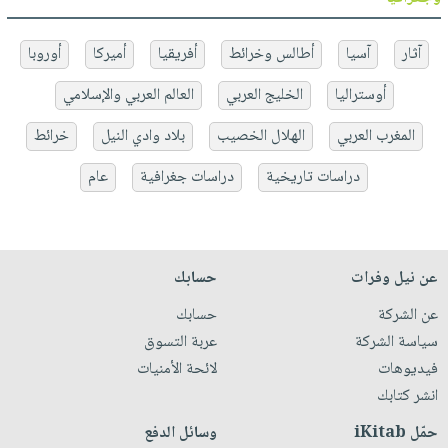
آثار
آسيا
أطالس وخرائط
أفريقيا
أميركا
أوروبا
أوستراليا
الخليج العربي
العالم العربي والإسلامي
المغرب العربي
الهلال الخصيب
بلاد وادي النيل
خرائط
دراسات تاريخية
دراسات جغرافية
عام
عن نيل وفرات
حسابك
عن الشركة
حسابك
سياسة الشركة
عربة التسوق
فيديوهات
لائحة الأمنيات
انشر كتابك
حمّل iKitab
وسائل الدفع