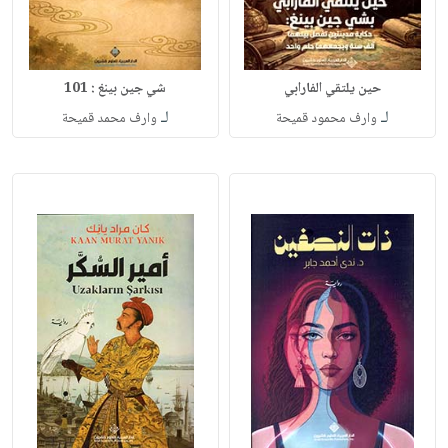
حين يلتقي الفارابي
شي جين بينغ : 101
لـ
لـ
وارف محمود قميحة
وارف محمد قميحة