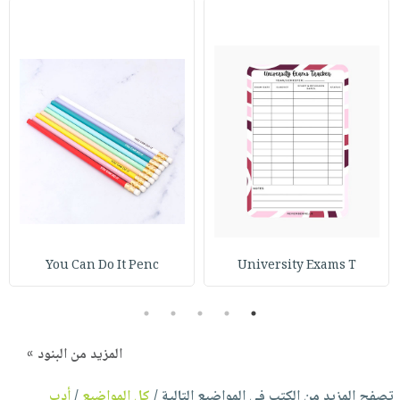
You Can Do It Penc
University Exams T
5
4
3
2
1
المزيد من البنود »
تصفح المزيد من الكتب في المواضيع التالية /
كل المواضيع
/
أدب