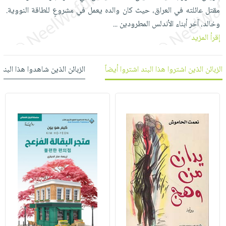
العناية
الأكثر
شحن
مقتل عائلته في العراق، حيث كان والده يعمل في مشروعٍ للطاقة النووية.
أدوات
بالأسنان
مبيعاً
مجاني
وخالد، آخر أبناء الأندلس المطرودين
...
المائدة
الحمية
العودة
إقرأ المزيد
بنود
الأوعية
والتغذية
للمدارس
مختارة
والتخزين
اشتراكات
اكسسوارات
الزبائن الذين اشتروا هذا البند اشتروا أيضاً
الزبائن الذين شاهدوا هذا البند
أدوات
كتب
كل
بحث
المطبخ
الاشتراكات
اكسسوارات
متقدم
منزلية
صندوق
القراءة
اكسسوارات
iKitab
ملابس
نيل
بلا
مطرزات
وفرات
حدود
حقائب
عن
حسابك
حلي
الشركة
عناية
لائحة
سياسة
بالذات
الأمنيات
الشركة