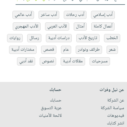
أدب إسلامي
أدب رحلات
أدب ساخر
أدب عالمي
أعمال كاملة
أمثال
الأدب العربي
الأدب المهجري
الخطب
تاريخ الأدب
دراسات أدبية
رسائل
روايات
شعر
طرائف ونوادر
عام
قصص
مختارات أدبية
مسرحيات
مقالات أدبية
نصوص
نقد أدبي
عن نيل وفرات
حسابك
عن الشركة
حسابك
سياسة الشركة
عربة التسوق
فيديوهات
لائحة الأمنيات
انشر كتابك