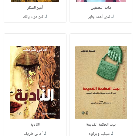
ذات النصفين
أمير السكر
لـ
لـ
ندى أحمد جابر
كان مراد يانك
بيت الحكمة القديمة
النادبة
لـ
لـ
سيلينا ويزنوم
أماني طريف