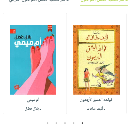
قواعد العشق الأربعون
أم ميمي
لـ أليف شافاك
لـ بلال فضل
5
4
3
2
1