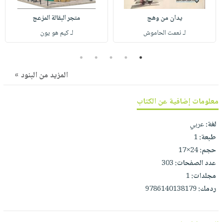
صابون
فيديوهات
عربة
يدان من وهج
متجر البقالة المزعج
أطفال
أسئلة
التسوق
لـ نعمت الحاموش
لـ كيم هو يون
مناسبات
يتكرر
طرحها
نشرة
5
4
3
2
1
الإصدارات
خدمات
المزيد من البنود »
نيل
وفرات
معلومات إضافية عن الكتاب
انشر
كتابك
لغة:
عربي
تواصل
طبعة:
1
معنا
حجم:
24×17
عدد الصفحات:
303
مجلدات:
1
ردمك:
9786140138179