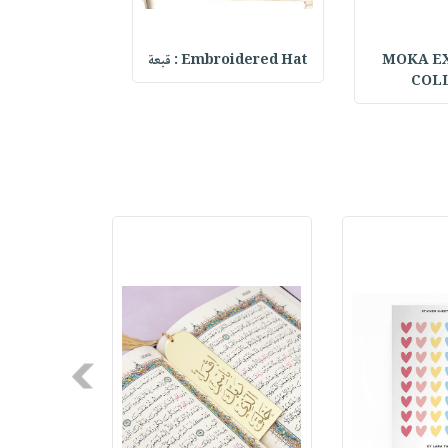
MOKA E
Embroidered Hat : قبعة
elf Daily Pla
COL
Next