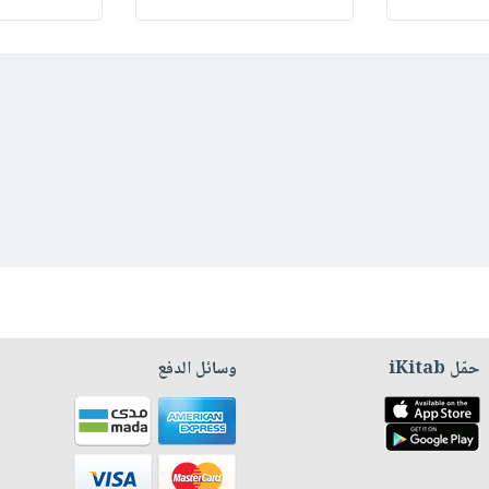
حمّل iKitab
وسائل الدفع