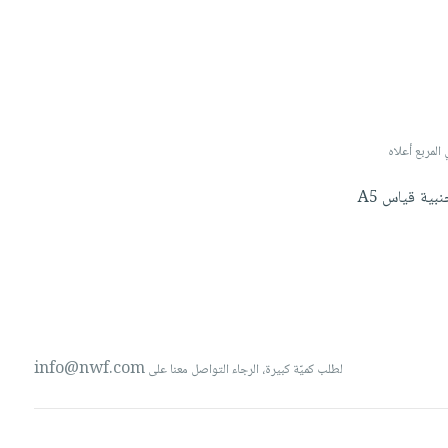
 صورة لتخصيص البند، الرجاء كتابة 'صورة' أو 'image' في المربع أعلاه
جنبية
قياس
A5
info@nwf.com
لطلب كميّة كبيرة، الرجاء التواصل معنا على