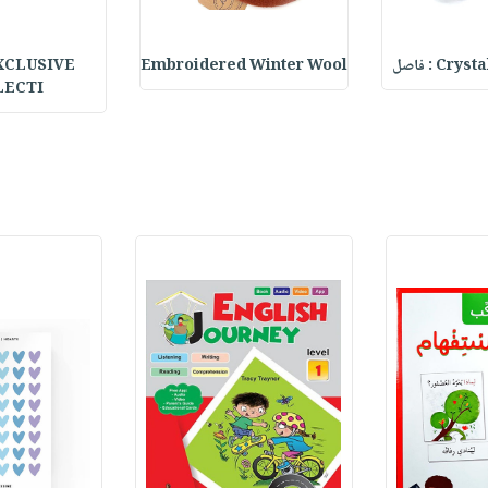
C : فاصل
Embroidered Winter Wool
XCLUSIVE
LECTI