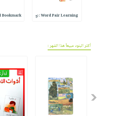
فيديوهات
صابون
عربة
أسئلة
التسوق
أطفال
يتكرر
Bialetti Mug
Word Pair Learning : تع
rystal Bookmark
مناسبات
طرحها
نشرة
الإصدارات
خدمات
نيل
وفرات
أكثر البنود مبيعاً هذا الشهر :
انشر
كتابك
تواصل
معنا
Previous