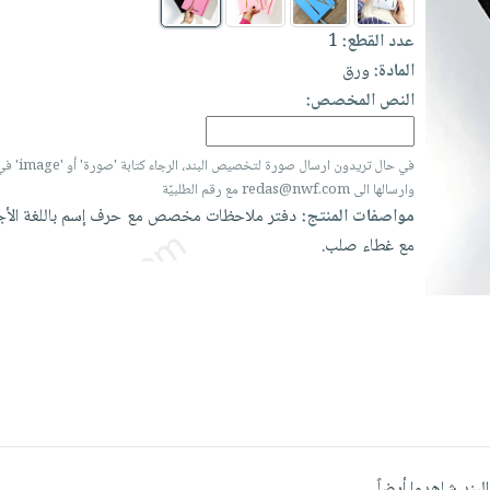
عدد القطع:
1
المادة:
ورق
النص المخصص:
في حال تريدون ارسال
وارسالها الى redas@nwf.com مع رقم الطلبيّة
مواصفات المنتج:
دفتر
ملاحظات
مخصص
مع
حرف
إسم
باللغة
الأ
مع
غطاء
صلب.
البند شاهدوا أيضاً