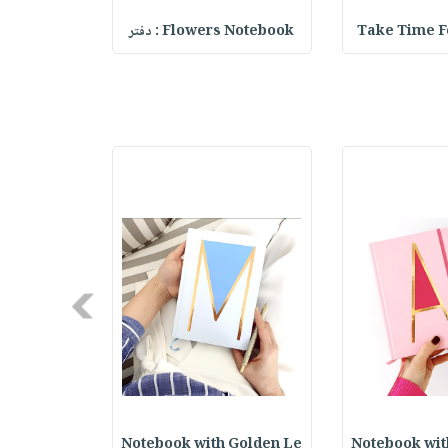
Take Time F
Flowers Notebook : دفتر
 Notebook
Next
Notebook wit
Notebook with Golden Le
rasers Set