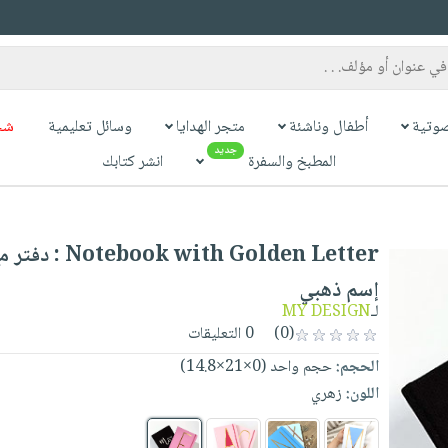
وتية
أطفال وناشئة
متجر الهدايا
وسائل تعليمية
شح
جديد
المطبخ والسفرة
انشر كتابك
ook with Golden Letter
إسم ذهبي
لـ
MY DESIGN
(0)
0 التعليقات
الحجم:
حجم واحد (0×21×14.8)
اللون:
زهري