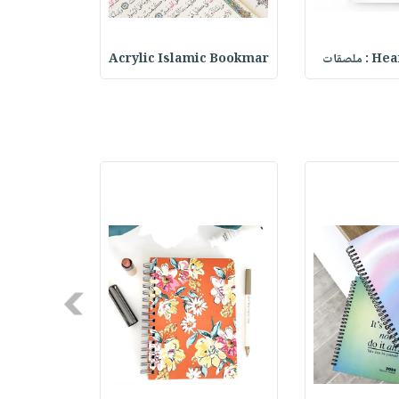
ملصقات
Acrylic Islamic Bookmar
حقيبة مسر
Next