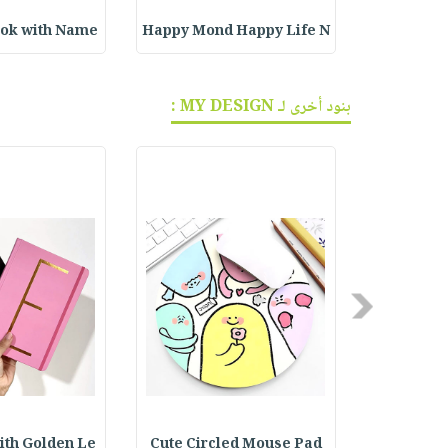
ر م
Happy Mond Happy Life N
ook with Name
بنود أخرى لـ MY DESIGN :
Previous
ith Golden Le
Cute Circled Mouse Pad
Fabric L