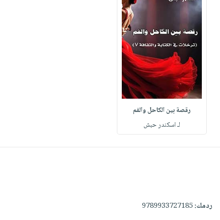
رقصة بين الكاحل والفم
لـ اسكندر حبش
ردمك:
9789933727185