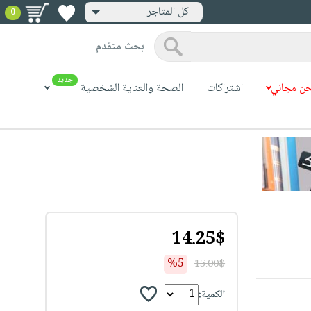
كل المتاجر
0
بحث متقدم
جديد
ن مجاني
اشتراكات
الصحة والعناية الشخصية
14.25$
%5
15.00$
الكمية: