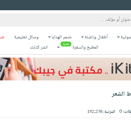
وتية
أطفال وناشئة
متجر الهدايا
وسائل تعليمية
شح
جديد
المطبخ والسفرة
انشر كتابك
 الشعر
قات:
0
المرتبة:
192,278