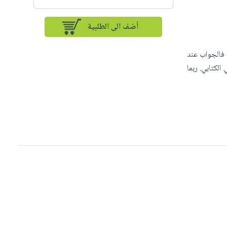
أضف الى الطلبية
 فالجواب عند
لكتابي. ربما