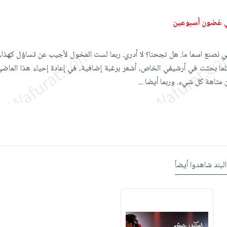
ي غضون أسبوعين
 كي نصنع اسما ما. هل نجحنا؟ لا أدري. ربما لست المخول لأجيب عن تساؤل كهذا،
كلما بحثت في أرشيفي الخاص، أشعر برغبة إضافية، في إعادة إحياء هذا الماضي ا
 متاهة كل شيء. وربما أيضا
...
البند شاهدوا أيضاً