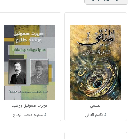
المنتمي
هربرت صموئيل ورشيد
لـ
لـ
قاسم العاني
سميح متعب الجباع