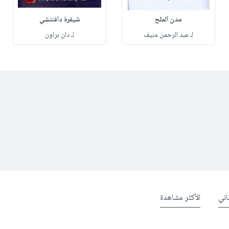
مدن الملح
شيفرة دافنتشي
لـ عبد الرحمن منيف
لـ دان براون
ني
الأكثر مشاهدة