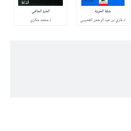
شقة الحرية
الخبز الحافي
لـ غازي بن عبد الرحمن القصيبي
لـ محمد شكري
ل