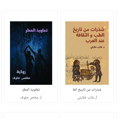
شذرات من تاريخ الط
تعاويذ المطر
لـ
لـ
غالب خلايلي
مخاص خلوف