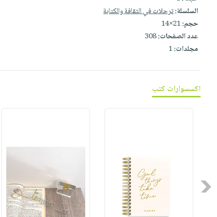
صابون
فيديوهات
السلسلة:
ترحلات في الثقافة والكتابة
عربة
أطفال
أسئلة
حجم:
21×14
التسوق
مناسبات
يتكرر
عدد الصفحات:
308
طرحها
مجلدات:
1
نشرة
الإصدارات
خدمات
نيل
اكسسوارات كتب
وفرات
انشر
كتابك
تواصل
معنا
Previous