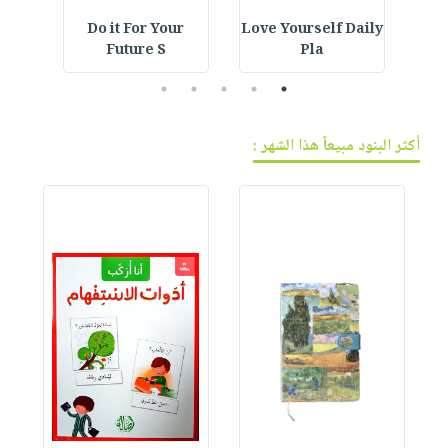
ning
Do it For Your
Love Yourself Daily
E
Future S
Pla
5
4
3
2
1
أكثر البنود مبيعاً هذا الشهر :