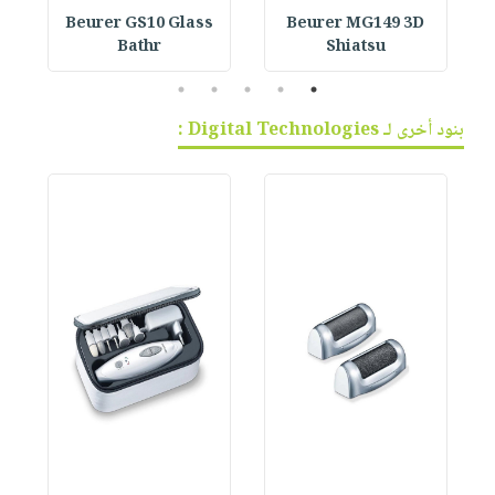
Beurer GS10 Glass
Beurer MG149 3D
Bathr
Shiatsu
5
4
3
2
1
بنود أخرى لـ Digital Technologies :