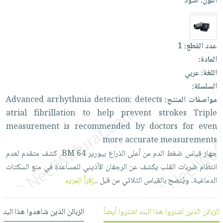
اللون:
أسود
العناية
الأكثر
شحن
أدوات
بالأسنان
مبيعاً
مجاني
المائدة
الحمية
العودة
بنود
الأوعية
عدد القطع:
1
والتغذية
للمدارس
مختارة
والتخزين
اشتراكات
المادة:
اكسسوارات
أدوات
اللغة:
عربي
كتب
كل
بحث
المطبخ
السلسلة:
الاشتراكات
اكسسوارات
متقدم
مواصفات المنتج:
detects
detection:
arrhythmia
Advanced
منزلية
صندوق
atrial
fibrillation
to
help
prevent
strokes
Triple
القراءة
اكسسوارات
measurement
is
recommended
by
doctors
for
even
نيل
iKitab
ملابس
more
accurate
measurements
وفرات
بلا
مطرزات
جهاز
قياس
ضغط
الدم
من
أعلى
الذراع
بيورير
64.
BM
كشف
متقدم
لعدم
حدود
عن
انتظام
ضربات
القلب
يكشف
عن
الرجفان
الأذيني
للمساعدة
في
منع
السكتات
حقائب
حسابك
الشركة
الدماغية،
ويُنصح
بالقياس
الثلاثي
من
قبل
...
إقرأ المزيد
حلي
لائحة
سياسة
عناية
الأمنيات
الشركة
بالذات
الزبائن الذين اشتروا هذا البند اشتروا أيضاً
الزبائن الذين شاهدوا هذا البند