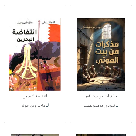
مذكرات من بيت المو
انتفاضة البحرين
لـ
لـ
فيودور دوستويفسك
مارك اوين جونز