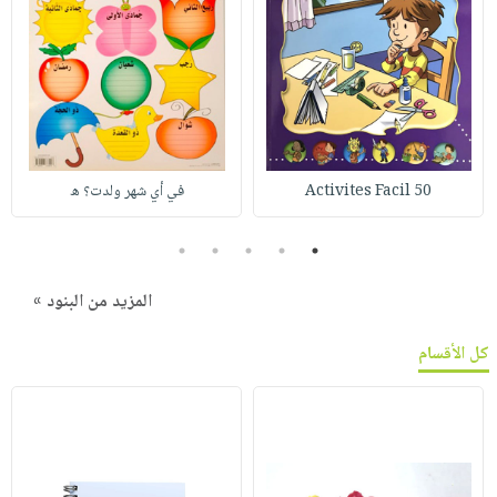
50 Activites Facil
في أي شهر ولدت؟ ه
5
4
3
2
1
المزيد من البنود »
كل الأقسام