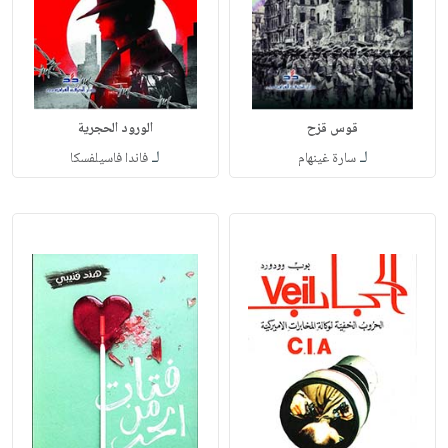
قوس قزح
الورود الحجرية
لـ
لـ
سارة غينهام
فاندا فاسيلفسكا