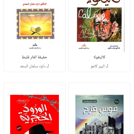
كاليغولا
حقيقة الفار قليط
لـ
لـ
البير كامو
داود سلمان السعد