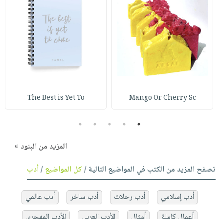
The Best is Yet To
Mango Or Cherry Sc
5
4
3
2
1
المزيد من البنود »
تصفح المزيد من الكتب في المواضيع التالية /
كل المواضيع
/
أدب
أدب إسلامي
أدب رحلات
أدب ساخر
أدب عالمي
أعمال كاملة
أمثال
الأدب العربي
الأدب المهجري