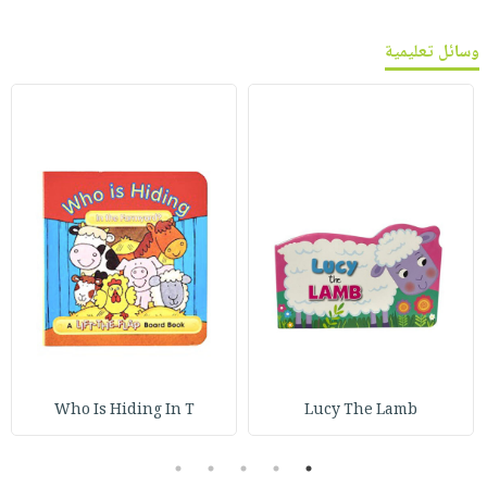
وسائل تعليمية
Who Is Hiding In T
Lucy The Lamb
5
4
3
2
1