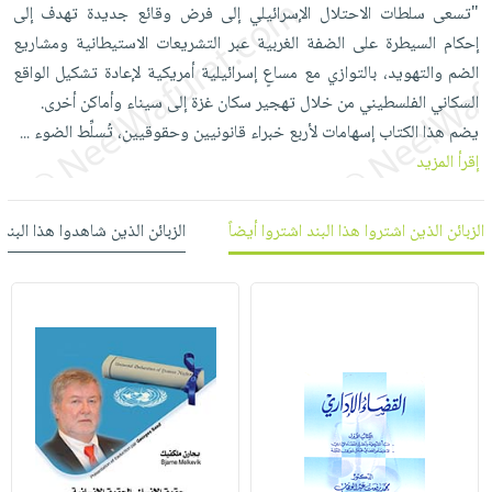
العناية
الأكثر
"تسعى سلطات الاحتلال الإسرائيلي إلى فرض وقائع جديدة تهدف إلى
شحن
أدوات
بالأسنان
مبيعاً
إحكام السيطرة على الضفة الغربية عبر التشريعات الاستيطانية ومشاريع
مجاني
المائدة
الضم والتهويد، بالتوازي مع مساعٍ إسرائيلية أمريكية لإعادة تشكيل الواقع
الحمية
العودة
بنود
الأوعية
السكاني الفلسطيني من خلال تهجير سكان غزة إلى سيناء وأماكن أخرى.
والتغذية
للمدارس
مختارة
والتخزين
اشتراكات
يضم هذا الكتاب إسهامات لأربع خبراء قانونيين وحقوقيين، تُسلِّط الضوء
...
اكسسوارات
أدوات
إقرأ المزيد
كتب
كل
بحث
المطبخ
الاشتراكات
اكسسوارات
متقدم
الزبائن الذين اشتروا هذا البند اشتروا أيضاً
الزبائن الذين شاهدوا هذا البند
منزلية
صندوق
القراءة
اكسسوارات
iKitab
ملابس
نيل
بلا
مطرزات
وفرات
حدود
حقائب
عن
حسابك
حلي
الشركة
عناية
لائحة
سياسة
بالذات
الأمنيات
الشركة