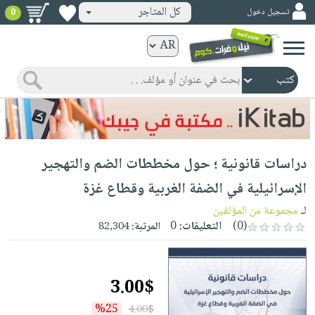
كل المتاجر
تسجيل دخول
0
كتب
ورقية
المواضيع
صدر
كتب
حديثاً
الكترونية
الأكثر
الصفحة
دراسات قانونية ؛ حول مخططات الضم والتهجير
مبيعاً
الرئيسية
كتب
جوائز
الإسرائيلية في الضفة الغربية وقطاع غزة
صدر
صوتية
شحن
لـ
مجموعة من المؤلفين
حديثاً
الصفحة
مخفض
(0)
التعليقات:
0
المرتبة:
82,304
الأكثر
الرئيسية
عروض
أطفال
مبيعاً
masmu3
خاصة
وناشئة
كتب
3.00$
بلا
صفحات
مجانية
الصفحة
وسائل
حدود
مشوقة
%25
4.00$
الرئيسية