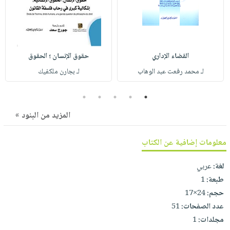
صابون
فيديوهات
عربة
أطفال
أسئلة
التسوق
مناسبات
يتكرر
طرحها
نشرة
القضاء الإداري
حقوق الإنسان ؛ الحقوق
الإصدارات
خدمات
لـ محمد رفعت عبد الوهاب
لـ بجارن ملكفيك
نيل
وفرات
5
4
3
2
1
انشر
المزيد من البنود »
كتابك
تواصل
معلومات إضافية عن الكتاب
معنا
لغة:
عربي
طبعة:
1
حجم:
24×17
عدد الصفحات:
51
مجلدات:
1