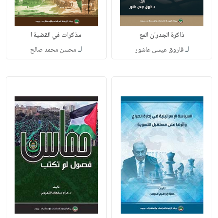
ذاكرة الجدران المع
مذكرات في القضية ا
لـ
لـ
فاروق عيسى عاشور
محسن محمد صالح