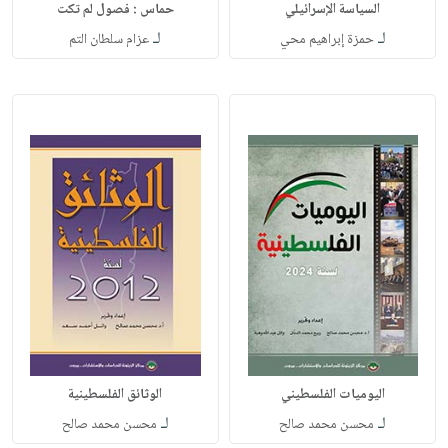
السياسة الإسرائيلي
حماس : فصول لم تكت
لـ
لـ
حمزة إبراهيم محي
‏عزام سلطان التم
اليوميات الفلسطيني
الوثائق الفلسطينية
لـ
لـ
محسن محمد صالح
محسن محمد صالح