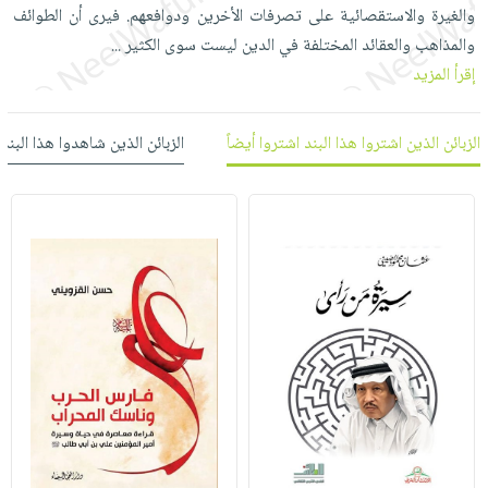
العناية
الأكثر
والغيرة والاستقصائية على تصرفات الأخرين ودوافعهم. فيرى أن الطوائف
شحن
أدوات
بالأسنان
مبيعاً
والمذاهب والعقائد المختلفة في الدين ليست سوى الكثير
مجاني
...
المائدة
الحمية
إقرأ المزيد
العودة
بنود
الأوعية
والتغذية
للمدارس
مختارة
والتخزين
اشتراكات
اكسسوارات
الزبائن الذين اشتروا هذا البند اشتروا أيضاً
الزبائن الذين شاهدوا هذا البند
أدوات
كتب
كل
بحث
المطبخ
الاشتراكات
اكسسوارات
متقدم
منزلية
صندوق
القراءة
اكسسوارات
iKitab
ملابس
نيل
بلا
مطرزات
وفرات
حدود
حقائب
عن
حسابك
حلي
الشركة
عناية
لائحة
سياسة
بالذات
الأمنيات
الشركة