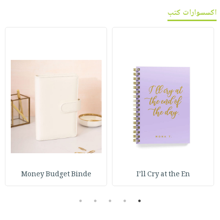
اكسسوارات كتب
Money Budget Binde
I’ll Cry at the En
5
4
3
2
1