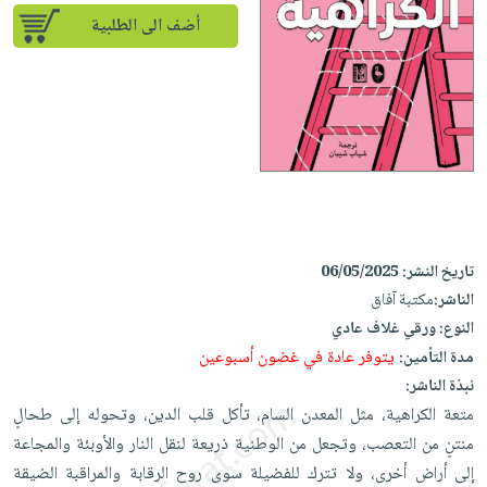
إختياراتنا
تعليمية
أسئلة
إختياراتنا
أضف الى الطلبية
المواضيع
iKitab
يتكرر
كتب
بلا
الأكثر
طرحها
أكاديمية
الصحة
حدود
مبيعاً
تحميل
والعناية
صندوق
أسئلة
وسائل
masmu3
الشخصية
القراءة
يتكرر
تعليمية
على
جديد
English
طرحها
صندوق
Android
books
الكل
تحميل
القراءة
تحميل
iKitab
أجهزة
جوائز
المطبخ
masmu3
تاريخ النشر:
06/05/2025
على
العناية
والسفرة
على
الناشر:
مكتبة آفاق
Android
جديد
الشخصية
Apple
النوع:
ورقي غلاف عادي
تحميل
العناية
الكل
يتوفر عادة في غضون أسبوعين
مدة التأمين:
iKitab
وتصفيف
نبذة الناشر:
أواني
متجر
على
الشعر
متعة الكراهية، مثل المعدن السام، تأكل قلب الدين، وتحوله إلى طحالٍ
الطهي
الهدايا
Apple
العناية
منتنٍ من التعصب، وتجعل من الوطنية ذريعة لنقل النار والأوبئة والمجاعة
أدوات
بالجسم
أقسام
إلى أراض أخرى، ولا تترك للفضيلة سوى روح الرقابة والمراقبة الضيقة
الخبز