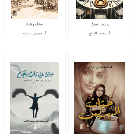
وليمة الحفل
إساف ونائلة
لـ
لـ
محمد المناع
خميس منيف