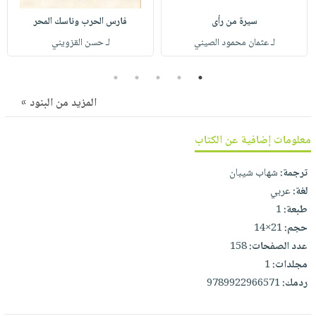
صابون
فيديوهات
عربة
سيرة من رأى
فارس الحرب وناسك المحر
أطفال
أسئلة
التسوق
لـ عثمان محمود الصيني
لـ حسن القزويني
مناسبات
يتكرر
طرحها
نشرة
5
4
3
2
1
الإصدارات
خدمات
المزيد من البنود »
نيل
وفرات
معلومات إضافية عن الكتاب
انشر
كتابك
ترجمة:
شهاب شيبان
لغة:
عربي
تواصل
طبعة:
1
معنا
حجم:
21×14
عدد الصفحات:
158
مجلدات:
1
ردمك:
9789922966571