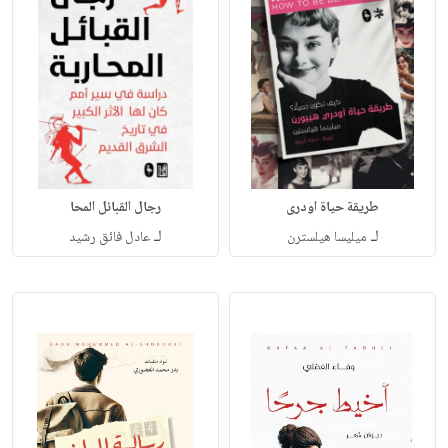
‫طريقة حياة اودرى
رجال القبائل المحا
لـ
لـ
ميليسا هيلسترن‬‏
عادل فائق رشيد