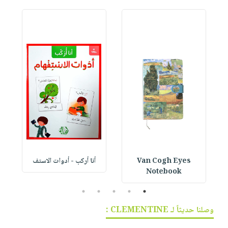
Van Cogh Eyes
أنا أركب - أدوات الاستف
 1
Notebook
5
4
3
2
1
وصلنا حديثاً لـ CLEMENTINE :