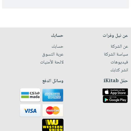
عن نيل وفرات
حسابك
عن الشركة
حسابك
سياسة الشركة
عربة التسوق
فيديوهات
لائحة الأمنيات
انشر كتابك
حمّل iKitab
وسائل الدفع