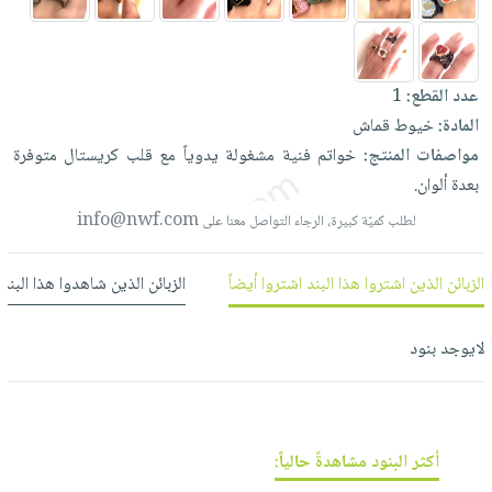
العناية
الأكثر
شحن
أدوات
بالأسنان
مبيعاً
مجاني
المائدة
الحمية
العودة
بنود
الأوعية
عدد القطع:
1
والتغذية
للمدارس
مختارة
والتخزين
المادة:
خيوط قماش
اشتراكات
اكسسوارات
مواصفات المنتج:
خواتم
فنية
مشغولة
يدوياً
مع
قلب
كريستال
متوفرة
أدوات
كتب
كل
بحث
بعدة
ألوان.
المطبخ
الاشتراكات
اكسسوارات
متقدم
info@nwf.com
لطلب كميّة كبيرة، الرجاء التواصل معنا على
منزلية
صندوق
القراءة
اكسسوارات
الزبائن الذين اشتروا هذا البند اشتروا أيضاً
الزبائن الذين شاهدوا هذا البند
نيل
iKitab
ملابس
وفرات
بلا
مطرزات
لايوجد بنود
حدود
عن
حقائب
حسابك
الشركة
حلي
لائحة
سياسة
عناية
الأمنيات
الشركة
أكثر البنود مشاهدةً حالياً:
بالذات