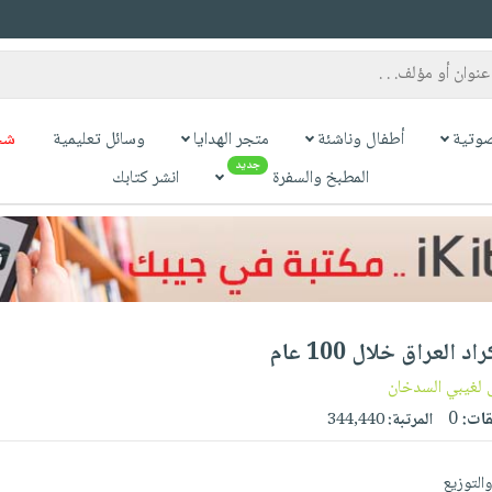
وتية
أطفال وناشئة
متجر الهدايا
وسائل تعليمية
شح
جديد
المطبخ والسفرة
انشر كتابك
 العراق خلال 100 عام
غيبي السدخان
قات:
0
المرتبة:
344,440
والتوزيع