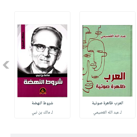
Next
العرب ظاهرة صوتية
شروط النهضة
لـ عبد الله القصيمي
لـ مالك بن نبي