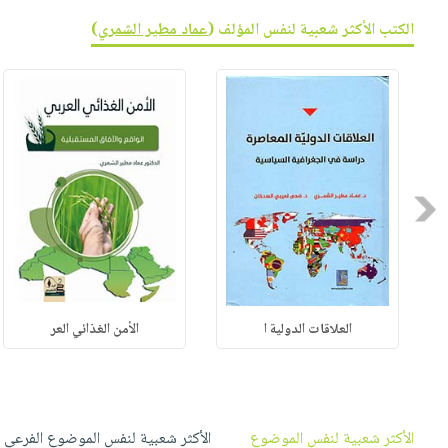
صابون
فيديوهات
عربة
الكتب الأكثر شعبية لنفس المؤلف (
عماد مطير الشمري
)
أطفال
أسئلة
التسوق
مناسبات
يتكرر
طرحها
نشرة
الإصدارات
خدمات
نيل
وفرات
Previous
انشر
كتابك
تواصل
معنا
العلاقات الدولية ا
الأمن الغذائي العر
الأكثر شعبية لنفس الموضوع
الأكثر شعبية لنفس الموضوع الفرعي