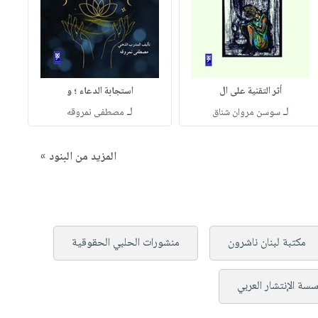
أثر التقنية على ال
استجابة الدعاء ؛ و
لـ
لـ
سوسن مروان شناق
مصطفى نمروقه
المزيد من البنود »
مكتبة لبنان ناشرون
منشورات الحلبي الحقوقية
سة الإنتشار العربي