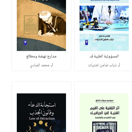
المسؤولية الطبية ف
مدارج نهضة ومطالع
لـ
لـ
ذياب ضامن اشتيات
محمد العبادي