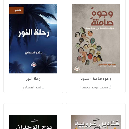
وجوه صامتة - مدونا
رحلة النور
لـ
لـ
محمد عويد محمد ا
نجم العيساوي