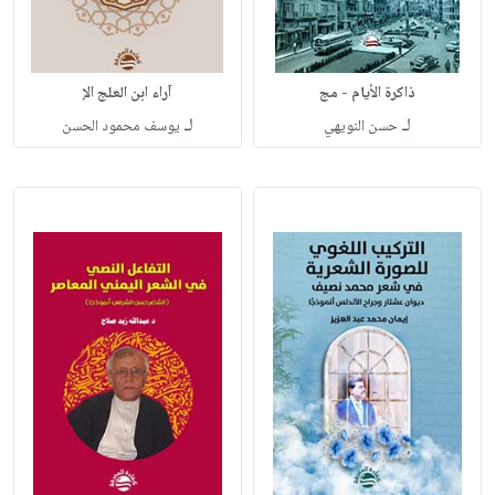
ذاكرة الأيام - مج
آراء ابن العلج الإ
لـ
لـ
حسن النويهي
يوسف محمود الحسن