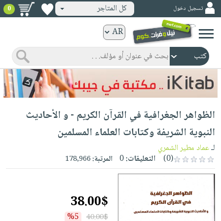
كل المتاجر
تسجيل دخول
0
كتب
ورقية
المواضيع
صدر
كتب
حديثاً
الكترونية
الأكثر
الصفحة
الظواهر الجغرافية في القرآن الكريم - و الأحاديث
مبيعاً
الرئيسية
كتب
جوائز
النبوية الشريفة وكتابات العلماء المسلمين
صدر
صوتية
شحن
لـ
عماد مطير الشمري
حديثاً
الصفحة
مخفض
(0)
التعليقات:
0
المرتبة:
178,966
الأكثر
الرئيسية
عروض
أطفال
مبيعاً
masmu3
خاصة
وناشئة
كتب
38.00$
بلا
صفحات
مجانية
الصفحة
وسائل
حدود
مشوقة
%5
40.00$
الرئيسية