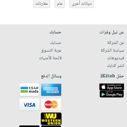
ديانات أخرى
عام
مقارنات
عن نيل وفرات
حسابك
عن الشركة
حسابك
سياسة الشركة
عربة التسوق
فيديوهات
لائحة الأمنيات
انشر كتابك
حمّل iKitab
وسائل الدفع