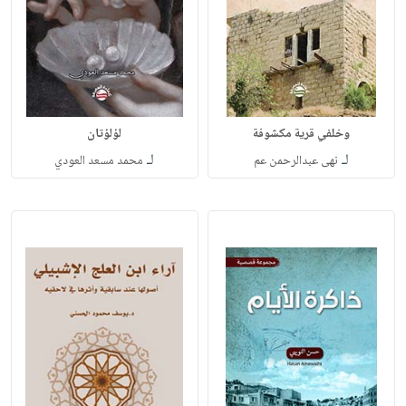
وخلفي قرية مكشوفة
لؤلؤتان
لـ
لـ
نهى عبدالرحمن عم
محمد مسعد العودي