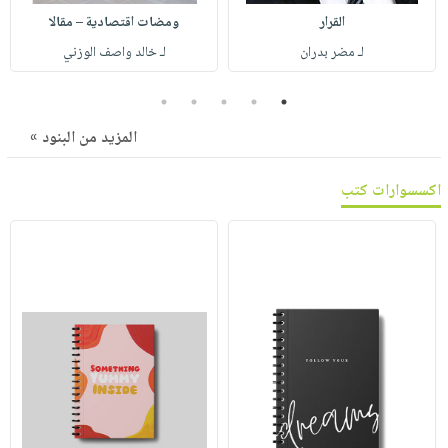
صابون
فيديوهات
القرار
ومضات اقتصادية – مقالا
عربة
أطفال
أسئلة
لـ مضر بدران
لـ خالد واصف الوزني
التسوق
مناسبات
يتكرر
5
4
3
2
1
طرحها
نشرة
الإصدارات
خدمات
المزيد من البنود »
نيل
وفرات
اكسسوارات كتب
انشر
كتابك
تواصل
معنا