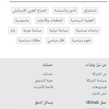
استشراق
الدين والسياسة
الصراع العربي-الإسرائيلي
العملية السياسية
المنظمات والأحزاب
جاسوسية
دراسات سياسية
سياسة دولية
سياسة عربية
عام
علوم سياسية
فكر سياسي
مقالات سياسية
عن نيل وفرات
حسابك
عن الشركة
حسابك
سياسة الشركة
عربة التسوق
فيديوهات
لائحة الأمنيات
انشر كتابك
حمّل iKitab
وسائل الدفع