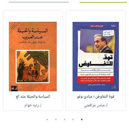
قوة التفاوض ؛ مبادئ وقو
السياسة والحيلة عند الع
لـ عباس عراقجي
لـ رنيه خوام
5
4
3
2
1