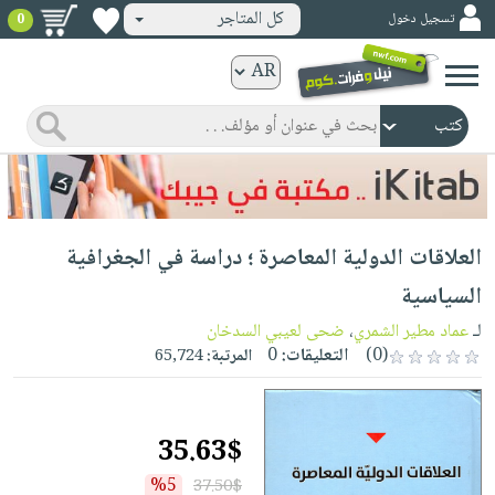
كل المتاجر
تسجيل دخول
0
كتب
ورقية
المواضيع
صدر
كتب
حديثاً
الكترونية
الأكثر
الصفحة
العلاقات الدولية المعاصرة ؛ دراسة في الجغرافية
مبيعاً
الرئيسية
كتب
جوائز
السياسية
صدر
صوتية
شحن
لـ
عماد مطير الشمري
،
ضحى لعيبي السدخان
حديثاً
الصفحة
مخفض
(0)
التعليقات:
0
المرتبة:
65,724
الأكثر
الرئيسية
عروض
أطفال
مبيعاً
masmu3
خاصة
وناشئة
كتب
35.63$
بلا
صفحات
مجانية
الصفحة
وسائل
حدود
مشوقة
%5
37.50$
الرئيسية