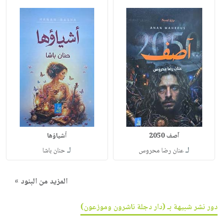
آصف 2050
أشياؤها
لـ
لـ
عنان رضا محروس
حنان باشا
المزيد من البنود »
دور نشر شبيهة بـ (دار دجلة ناشرون وموزعون)