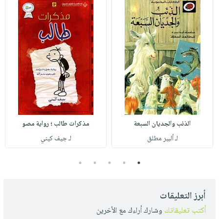
الذئب والجديان السبعة
مذكرات طالب ؛ رواية مصو
لـ ألبير مطلق
لـ جيف كيني
5
4
3
2
1
أبرز التعليقات
أكتب تعليقاتك
وشارك أراءك مع الأخرين