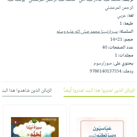
العناية
الأكثر
شحن
الرحمن المرعشلي
أدوات
بالأسنان
مبيعاً
مجاني
لغة:
عربي
المائدة
الحمية
العودة
طبعة:
1
بنود
الأوعية
والتغذية
للمدارس
السلسلة:
سيرة نبينا محمد صلى الله عليه وسلم
مختارة
والتخزين
اشتراكات
اكسسوارات
حجم:
21×14
أدوات
كتب
عدد الصفحات:
40
كل
بحث
المطبخ
مجلدات:
1
الاشتراكات
اكسسوارات
متقدم
يحتوي على:
صور/رسوم
منزلية
صندوق
ردمك:
9786140137554
القراءة
اكسسوارات
iKitab
ملابس
نيل
الزبائن الذين اشتروا هذا البند اشتروا أيضاً
الزبائن الذين شاهدوا هذا البند
بلا
مطرزات
وفرات
حدود
حقائب
عن
حسابك
حلي
الشركة
عناية
لائحة
سياسة
بالذات
الأمنيات
الشركة