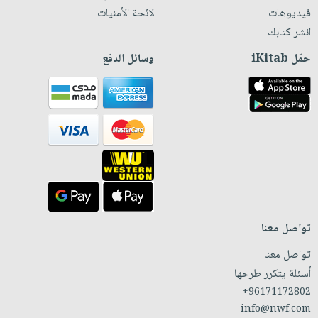
فيديوهات
لائحة الأمنيات
انشر كتابك
حمّل iKitab
وسائل الدفع
تواصل معنا
تواصل معنا
أسئلة يتكرر طرحها
+96171172802
info@nwf.com