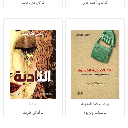
لـ
لـ
ندى أحمد جابر
كان مراد يانك
بيت الحكمة القديمة
النادبة
لـ
لـ
سيلينا ويزنوم
أماني طريف