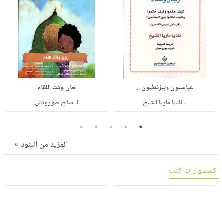
صابون
فيديوهات
عربة
أطفال
أسئلة
التسوق
مناسبات
يتكرر
طرحها
نشرة
الإصدارات
خدمات
نيل
عباسيون وبيزنطيون ...
حان وقت اللقاء
وفرات
لـ ناديا ماريا الشيخ
لـ صالح صوروتش
انشر
كتابك
5
4
3
2
1
تواصل
المزيد من البنود »
معنا
اكسسوارات كتب