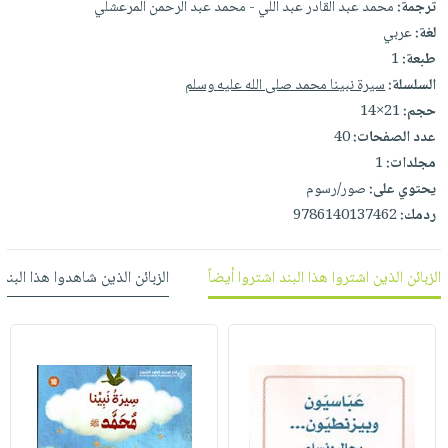
ترجمة:
محمد عبد القادر عبد اللي - محمد عبد الرحمن المرعشلي
العناية
الأكثر
شحن
أدوات
لغة:
عربي
بالأسنان
مبيعاً
مجاني
المائدة
طبعة:
1
الحمية
العودة
بنود
الأوعية
السلسلة:
سيرة نبينا محمد صلى الله عليه وسلم
والتغذية
للمدارس
مختارة
حجم:
21×14
والتخزين
اشتراكات
اكسسوارات
عدد الصفحات:
40
أدوات
كتب
كل
مجلدات:
1
بحث
المطبخ
الاشتراكات
اكسسوارات
يحتوي على:
صور/رسوم
متقدم
منزلية
صندوق
ردمك:
9786140137462
القراءة
اكسسوارات
iKitab
ملابس
الزبائن الذين اشتروا هذا البند اشتروا أيضاً
الزبائن الذين شاهدوا هذا البند
نيل
بلا
مطرزات
وفرات
حدود
حقائب
عن
حسابك
حلي
الشركة
عناية
لائحة
سياسة
بالذات
الأمنيات
الشركة