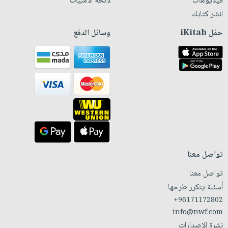
فيديوهات
لائحة الأمنيات
انشر كتابك
حمّل iKitab
وسائل الدفع
تواصل معنا
تواصل معنا
أسئلة يتكرر طرحها
+96171172802
info@nwf.com
نشرة الإصدارات