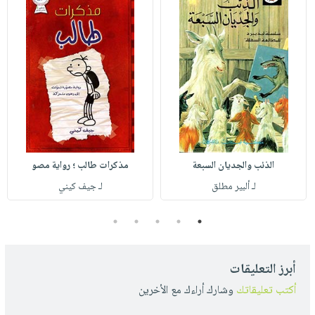
الذئب والجديان السبعة
مذكرات طالب ؛ رواية مصو
لـ ألبير مطلق
لـ جيف كيني
5
4
3
2
1
أبرز التعليقات
أكتب تعليقاتك
وشارك أراءك مع الأخرين