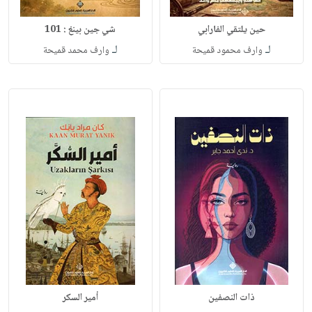
حين يلتقي الفارابي
شي جين بينغ : 101
لـ
لـ
وارف محمود قميحة
وارف محمد قميحة
ذات النصفين
أمير السكر