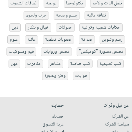
تقبل الذات والآخر
تكنولوجيا
توعية
ثقافات الشعوب
ثقافة مالية
جسم وصحة
حرب ولجوء
حكايات شعبية وتراثية
حيوانات
خيال وابتكار
دين
رسم وتلوين
صداقة
صعوبات تعلمية
عائلة
علوم
قصص مصورة "كوميكس"
قصص وروايات
قيم وسلوكيات
كتب تعليمية
كتب صامتة
مشاعر
مغامرات
مهن
هوايات
وطن وهجرة
عن نيل وفرات
حسابك
عن الشركة
حسابك
سياسة الشركة
عربة التسوق