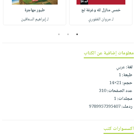
صابون
فيديوهات
عربة
خمس منازل لله وغرفة لج
طيور مهاجرة
أطفال
أسئلة
التسوق
لـ مروان الغفوري
لـ إبراهيم السعافين
مناسبات
يتكرر
طرحها
نشرة
3
2
1
الإصدارات
خدمات
نيل
معلومات إضافية عن الكتاب
وفرات
انشر
لغة:
عربي
كتابك
طبعة:
1
حجم:
21×14
تواصل
عدد الصفحات:
310
معنا
مجلدات:
1
ردمك:
9789957395407
اكسسوارات كتب