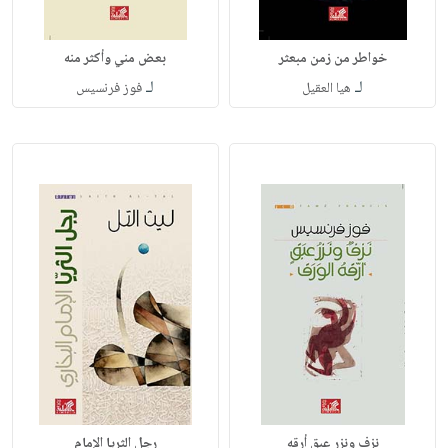
خواطر من زمن مبعثر
بعض مني وأكثر منه
لـ
لـ
هيا العقيل
فوز فرنسيس
نزف ونزر عبق أرقه
رجل الثريا الإمام