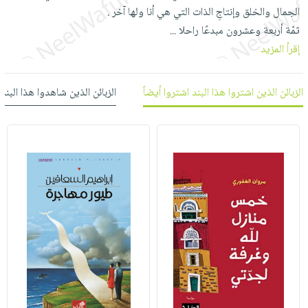
العناية
الأكثر
شحن
الجمال والخلق وإنتاجِ الذات التي هي أنا ولها آخر .
أدوات
بالأسنان
مبيعاً
مجاني
ثمّة أربعة وعشرون مبدعًا راحلا
...
المائدة
الحمية
العودة
إقرأ المزيد
بنود
الأوعية
والتغذية
للمدارس
مختارة
والتخزين
اشتراكات
اكسسوارات
الزبائن الذين اشتروا هذا البند اشتروا أيضاً
الزبائن الذين شاهدوا هذا البند
أدوات
كتب
كل
بحث
المطبخ
الاشتراكات
اكسسوارات
متقدم
منزلية
صندوق
القراءة
اكسسوارات
iKitab
ملابس
نيل
بلا
مطرزات
وفرات
حدود
حقائب
عن
حسابك
حلي
الشركة
عناية
لائحة
سياسة
بالذات
الأمنيات
الشركة