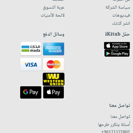
سياسة الشركة
عربة التسوق
فيديوهات
لائحة الأمنيات
انشر كتابك
حمّل iKitab
وسائل الدفع
تواصل معنا
تواصل معنا
أسئلة يتكرر طرحها
+96171172802