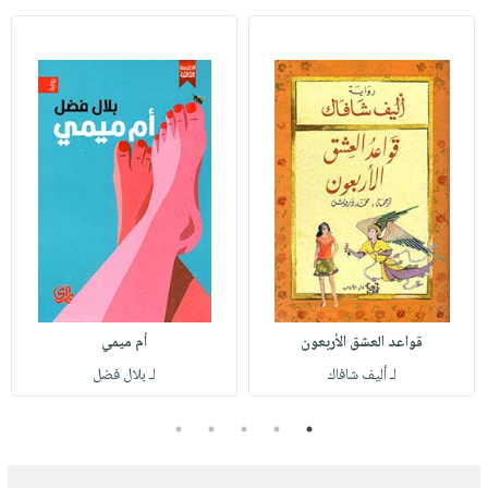
قواعد العشق الأربعون
أم ميمي
لـ أليف شافاك
لـ بلال فضل
5
4
3
2
1