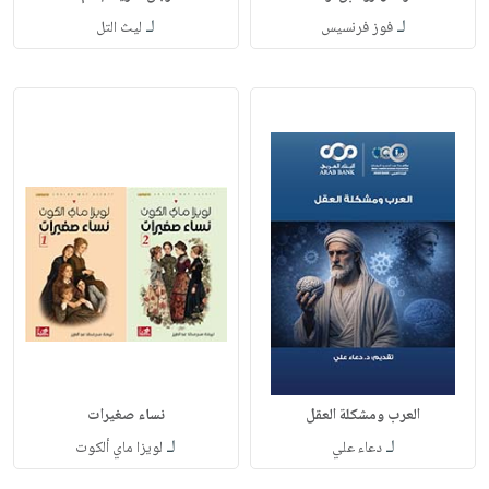
لـ
لـ
فوز فرنسيس
ليث التل
العرب ومشكلة العقل
نساء صغيرات
لـ
لـ
دعاء علي
لويزا ماي ألكوت