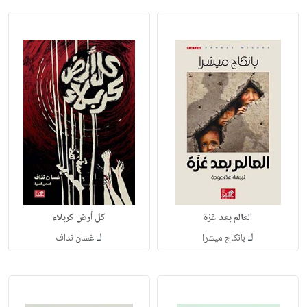
العالم بعد غزة
كل أرض كربلاء
لـ
لـ
بانكاج ميشرا
غسان نداف