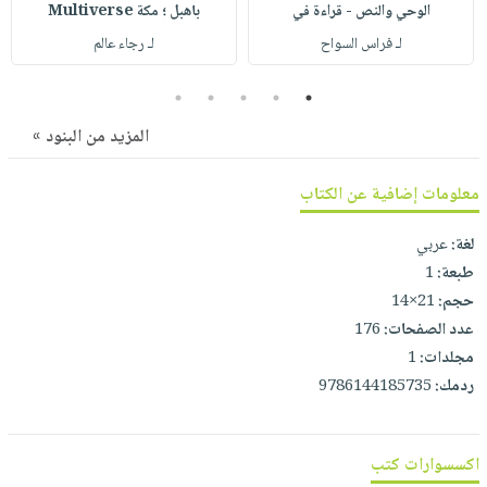
صابون
الوحي والنص - قراءة في
باهبل ؛ مكة Multiverse
فيديوهات
عربة
أطفال
لـ فراس السواح
لـ رجاء عالم
أسئلة
التسوق
مناسبات
يتكرر
5
4
3
2
1
طرحها
نشرة
المزيد من البنود »
الإصدارات
خدمات
نيل
معلومات إضافية عن الكتاب
وفرات
انشر
لغة:
عربي
كتابك
طبعة:
1
تواصل
حجم:
21×14
معنا
عدد الصفحات:
176
مجلدات:
1
ردمك:
9786144185735
اكسسوارات كتب