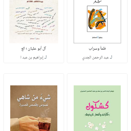
ظمأ وسراب
آل أبو عليان ؛ الع
لـ
لـ
عبد الرحمن الجدي
إبراهيم بن عبد ا