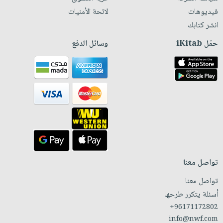
فيديوهات
لائحة الأمنيات
انشر كتابك
حمّل iKitab
وسائل الدفع
تواصل معنا
تواصل معنا
أسئلة يتكرر طرحها
+96171172802
info@nwf.com