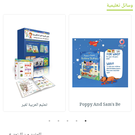
وسائل تعليمية
Poppy And Sam's Be
تعليم العربية لغير
5
4
3
2
1
المزيد من البنود »