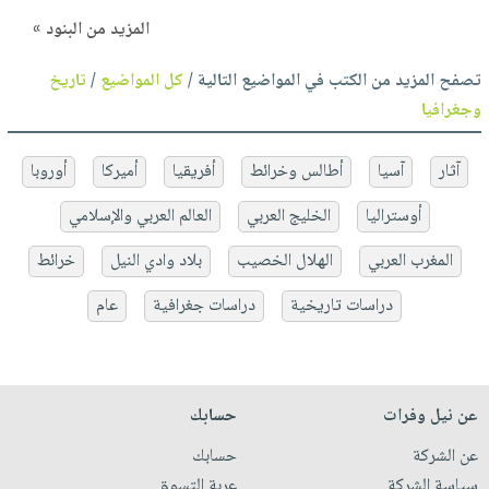
المزيد من البنود »
تصفح المزيد من الكتب في المواضيع التالية /
كل المواضيع
/
تاريخ
وجغرافيا
آثار
آسيا
أطالس وخرائط
أفريقيا
أميركا
أوروبا
أوستراليا
الخليج العربي
العالم العربي والإسلامي
المغرب العربي
الهلال الخصيب
بلاد وادي النيل
خرائط
دراسات تاريخية
دراسات جغرافية
عام
عن نيل وفرات
حسابك
عن الشركة
حسابك
سياسة الشركة
عربة التسوق