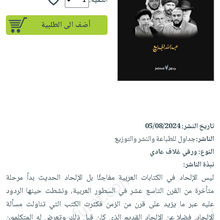
إختياراتنا
الكمية:
تعليمية
أسئلة
إختياراتنا
المواضيع
iKitab
يتكرر
أضف الى الطلبية
كتب
بلا
الأكثر
طرحها
أكاديمية
الصحة
حدود
مبيعاً
تحميل
والعناية
صندوق
أسئلة
وسائل
masmu3
الشخصية
القراءة
يتكرر
تعليمية
على
جديد
English
طرحها
صندوق
Android
books
الكل
تحميل
القراءة
تحميل
iKitab
أجهزة
جوائز
المطبخ
masmu3
على
تاريخ النشر:
05/08/2024
العناية
والسفرة
على
Android
الناشر:
جداول للطباعة والنشر والتوزيع
جديد
الشخصية
Apple
النوع:
ورقي غلاف عادي
تحميل
العناية
الكل
نبذة الناشر:
iKitab
وتصفيف
أواني
ليس الإلحاد في الكتابات العربية مفاجئًا بل الإلحاد الحديث بدأ مرحلة
متجر
على
الشعر
الطهي
متأخرة من القرن التاسع عشر في السطور العربية، ونشطت حينها الردود
الهدايا
Apple
العناية
عليه عبر ما يزيد على قرن من الزمن فكثرت الكتب التي تناولت مسألة
أدوات
بالجسم
أقسام
الإلحاد. فضلا عن الإلحاد القديم الذي كان قبل ذلك وتعرض له المتكلمون
الخبز