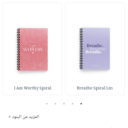
I Am Worthy Spiral
Breathe Spiral Lin
5
4
3
2
1
المزيد من البنود »