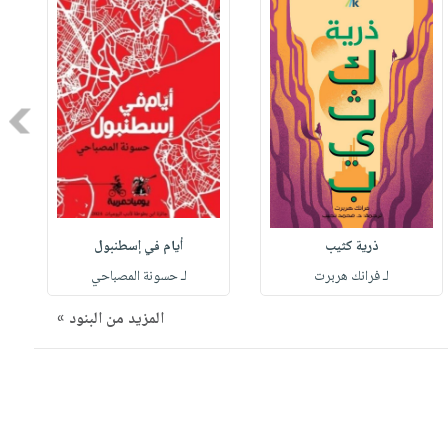
Next
ذرية كثيب
أيام في إسطنبول
لـ فرانك هربرت
لـ حسونة المصباحي
المزيد من البنود »