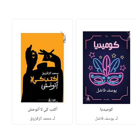
كوميديا
أكتب كي لا أتوحش
لـ
لـ
يوسف فاضل
محمد الزقزوق