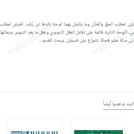
تَيْن لمطلب الحقّ والعَدْل وما يتّصل بهما: لوحة رائدها ابن رُشْد، تَعْرض لمطلب 
، اللوحة الثانية قائمة على تقابل العقل التنويري وعقل ما بعد التنوير، ويمثّلها ا
أولى ستّة عشر فصلاً، تتوزّع على قسمَيْن، يبحث القسم
...
البند شاهدوا أيضاً