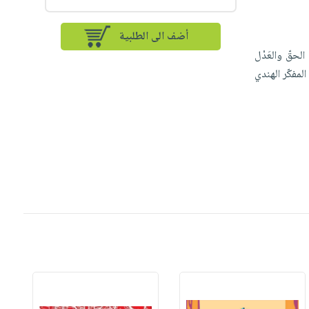
أضف الى الطلبية
الحقّ والعَدْل
لمفكّر الهندي