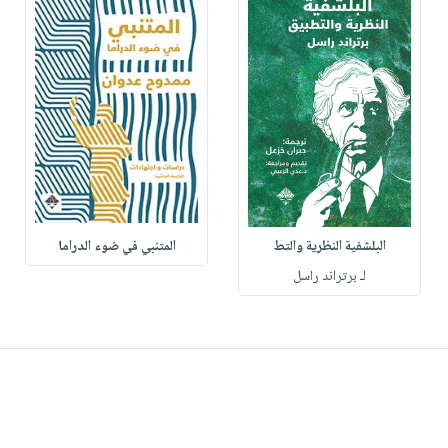
البلشفية النظرية والتط
المتنبي في ضوء الدراما
لـ برتراند راسل