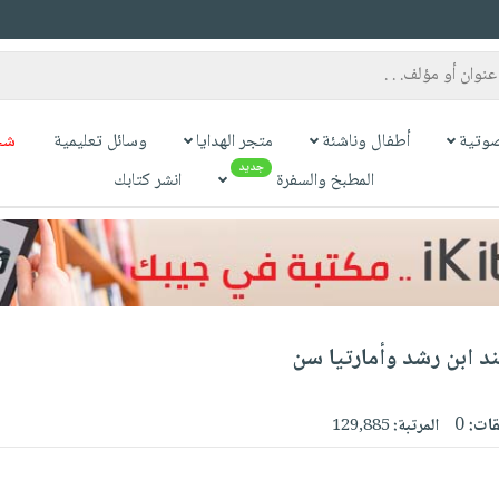
وتية
أطفال وناشئة
متجر الهدايا
وسائل تعليمية
شح
جديد
المطبخ والسفرة
انشر كتابك
د ابن رشد وأمارتيا سن
قات:
0
المرتبة:
129,885