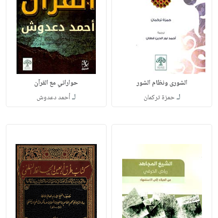
الشورى ونظام الشور
حواراتي مع القرآن
لـ
لـ
حمزة تركمان
أحمد دعدوش