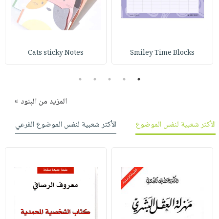
صابون
فيديوهات
عربة
أطفال
أسئلة
التسوق
مناسبات
يتكرر
طرحها
نشرة
Cats sticky Notes
Smiley Time Blocks
الإصدارات
خدمات
نيل
5
4
3
2
1
وفرات
المزيد من البنود »
انشر
كتابك
الأكثر شعبية لنفس الموضوع
الأكثر شعبية لنفس الموضوع الفرعي
تواصل
معنا