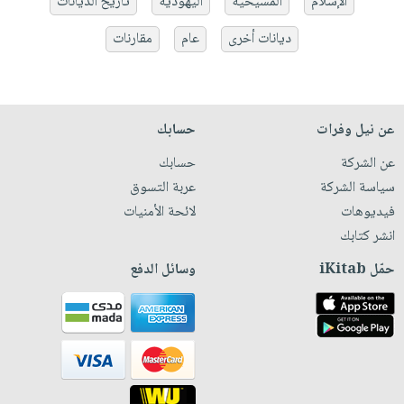
الإسلام
المسيحية
اليهودية
تاريخ الديانات
ديانات أخرى
عام
مقارنات
عن نيل وفرات
حسابك
عن الشركة
حسابك
سياسة الشركة
عربة التسوق
فيديوهات
لائحة الأمنيات
انشر كتابك
حمّل iKitab
وسائل الدفع