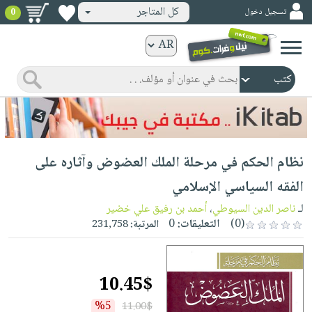
كل المتاجر
تسجيل دخول
0
كتب
ورقية
المواضيع
صدر
كتب
حديثاً
الكترونية
الأكثر
الصفحة
نظام الحكم في مرحلة الملك العضوض وآثاره على
مبيعاً
الرئيسية
كتب
جوائز
الفقه السياسي الإسلامي
صدر
صوتية
شحن
لـ
ناصر الدين السيوطي
،
أحمد بن رفيق علي خضير
حديثاً
الصفحة
مخفض
(0)
التعليقات:
0
المرتبة:
231,758
الأكثر
الرئيسية
عروض
أطفال
مبيعاً
masmu3
خاصة
وناشئة
كتب
10.45$
بلا
صفحات
مجانية
الصفحة
وسائل
حدود
مشوقة
%5
11.00$
الرئيسية