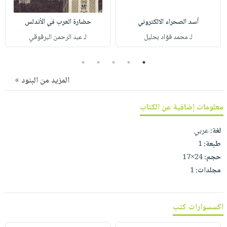
صابون
فيديوهات
عربة
أطفال
أسد الصحراء الالكتروني
حضارة العرب في الأندلس
أسئلة
التسوق
مناسبات
لـ محمد فؤاد بحليل
لـ عبد الرحمن البرقوقي
يتكرر
طرحها
نشرة
5
4
3
2
1
الإصدارات
خدمات
المزيد من البنود »
نيل
وفرات
معلومات إضافية عن الكتاب
انشر
كتابك
لغة:
عربي
تواصل
طبعة:
1
معنا
حجم:
24×17
مجلدات:
1
اكسسوارات كتب