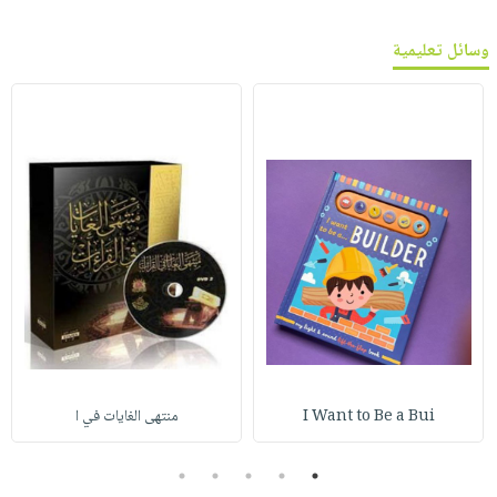
وسائل تعليمية
I Want to Be a Bui
منتهى الغايات في ا
5
4
3
2
1