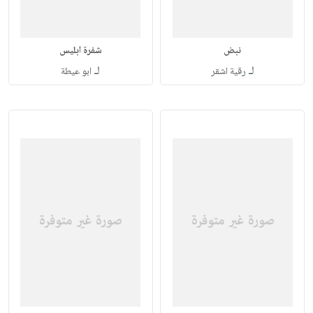
نبض
شفرة ابليس
لـ
لـ
رقية اشقر
ابو عيطة