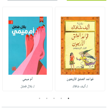
قواعد العشق الأربعون
أم ميمي
لـ أليف شافاك
لـ بلال فضل
5
4
3
2
1