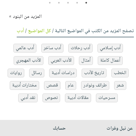
5
4
3
2
1
المزيد من البنود »
تصفح المزيد من الكتب في المواضيع التالية /
كل المواضيع
/
أدب
أدب إسلامي
أدب رحلات
أدب ساخر
أدب عالمي
أعمال كاملة
أمثال
الأدب العربي
الأدب المهجري
الخطب
تاريخ الأدب
دراسات أدبية
رسائل
روايات
شعر
طرائف ونوادر
عام
قصص
مختارات أدبية
مسرحيات
مقالات أدبية
نصوص
نقد أدبي
عن نيل وفرات
حسابك