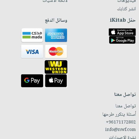
فيديوهات
لائحة الأمنيات
انشر كتابك
حمّل iKitab
وسائل الدفع
تواصل معنا
تواصل معنا
أسئلة يتكرر طرحها
+96171172802
info@nwf.com
نشرة الإصدارات