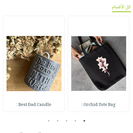
كل الأقسام
Best Dad Candle :
Orchid Tote Bag :
5
4
3
2
1