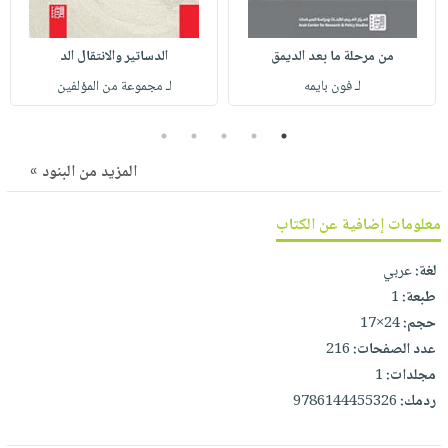
صابون
فيديوهات
عربة
أطفال
أسئلة
التسوق
من مرحلة ما بعد الديمق
الدساتير والانتقال الد
مناسبات
يتكرر
لـ فون بايمه
لـ مجموعة من المؤلفين
طرحها
نشرة
الإصدارات
خدمات
5
4
3
2
1
نيل
المزيد من البنود »
وفرات
انشر
معلومات إضافية عن الكتاب
كتابك
لغة:
عربي
تواصل
طبعة:
1
معنا
حجم:
24×17
عدد الصفحات:
216
مجلدات:
1
ردمك:
9786144455326