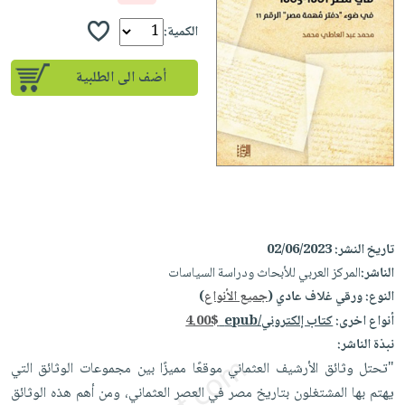
إختياراتنا
تعليمية
أسئلة
إختياراتنا
المواضيع
iKitab
الكمية:
يتكرر
كتب
بلا
الأكثر
طرحها
أكاديمية
الصحة
أضف الى الطلبية
حدود
مبيعاً
تحميل
والعناية
صندوق
أسئلة
إختياراتنا
masmu3
الشخصية
القراءة
يتكرر
وسائل
على
جديد
English
طرحها
تعليمية
Android
books
الكل
تحميل
صندوق
تحميل
iKitab
أجهزة
القراءة
المطبخ
masmu3
على
العناية
والسفرة
على
جوائز
تاريخ النشر:
02/06/2023
Android
جديد
الشخصية
Apple
الناشر:
المركز العربي للأبحاث ودراسة السياسات
تحميل
العناية
الكل
النوع:
ورقي غلاف عادي (
جميع الأنواع
)
iKitab
وتصفيف
أنواع اخرى:
كتاب إلكتروني/epub
4.00$
أواني
متجر
على
الشعر
نبذة الناشر:
الطهي
الهدايا
Apple
العناية
"تحتل وثائق الأرشيف العثماني موقعًا مميزًا بين مجموعات الوثائق التي
أدوات
بالجسم
أقسام
يهتم بها المشتغلون بتاريخ مصر في العصر العثماني، ومن أهم هذه الوثائق
الخبز