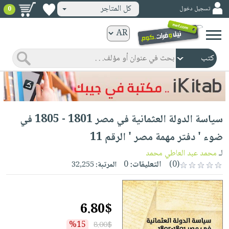
كل المتاجر
تسجيل دخول
0
كتب
ورقية
المواضيع
صدر
كتب
حديثاً
الكترونية
الأكثر
الصفحة
سياسة الدولة العثمانية في مصر 1801 - 1805 في
مبيعاً
الرئيسية
كتب
جوائز
ضوء ' دفتر مهمة مصر ' الرقم 11
صدر
صوتية
شحن
لـ
محمد عبد العاطي محمد
حديثاً
الصفحة
مخفض
(0)
التعليقات:
0
المرتبة:
32,255
الأكثر
الرئيسية
عروض
أطفال
مبيعاً
masmu3
خاصة
وناشئة
كتب
6.80$
بلا
صفحات
مجانية
الصفحة
وسائل
حدود
مشوقة
%15
8.00$
الرئيسية