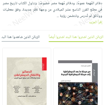
العناية
الأكثر
دفاتر المُهمة عمومًا، ودفاتر مُهمة مصر خصوصًا. يتناول الكتاب تاريخ مصر
شحن
أدوات
بالأسنان
مبيعاً
في مطلع القرن التاسع عشر الميلادي من وجهة نظر جديدة، وفق معطيات
مجاني
المائدة
ووثائق لم تُدرس وتتضمن رؤية
...
الحمية
العودة
بنود
الأوعية
إقرأ المزيد
والتغذية
للمدارس
مختارة
والتخزين
اشتراكات
اكسسوارات
أدوات
كتب
كل
الزبائن الذين اشتروا هذا البند اشتروا أيضاً
الزبائن الذين شاهدوا هذا البند
بحث
المطبخ
الاشتراكات
اكسسوارات
متقدم
منزلية
صندوق
القراءة
اكسسوارات
iKitab
ملابس
نيل
بلا
مطرزات
وفرات
حدود
حقائب
عن
حسابك
حلي
الشركة
عناية
لائحة
سياسة
بالذات
الأمنيات
الشركة