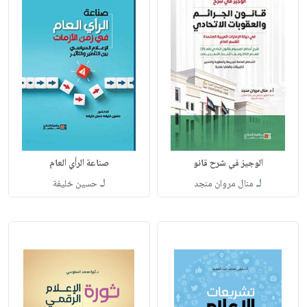
الوجيز في شرح قانو
صناعة الرأي العام
لـ
لـ
منال مروان منجد
حسين خليفة