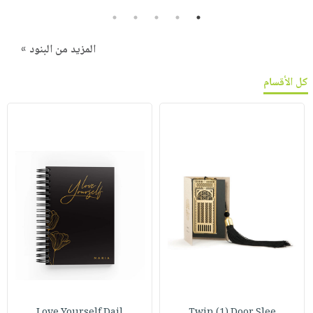
5
4
3
2
1
المزيد من البنود »
كل الأقسام
Love Yourself Dail
Twin (1) Door Slee