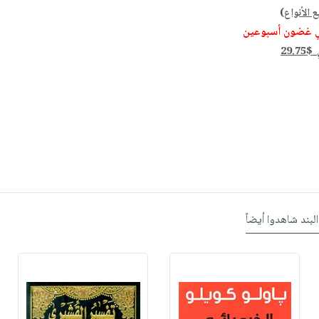
 الأنواع
)
ي غضون أسبوعين
ي
29.75$
البند شاهدوا أيضاً