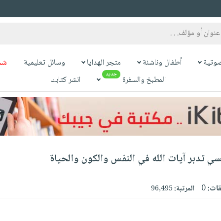
وتية
أطفال وناشئة
متجر الهدايا
وسائل تعليمية
شح
جديد
المطبخ والسفرة
انشر كتابك
ي تدبر آيات الله في النفس والكون والحياة
قات:
0
المرتبة:
96,495