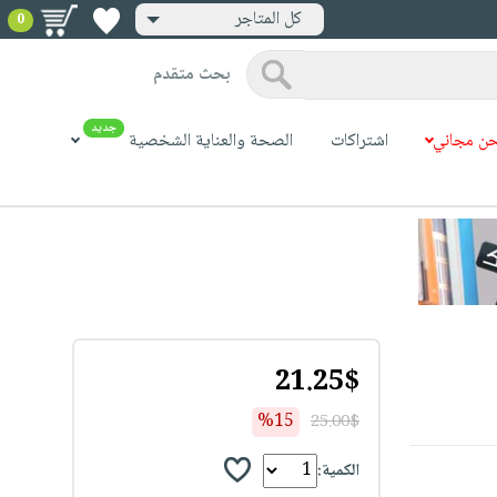
كل المتاجر
0
بحث متقدم
جديد
ن مجاني
اشتراكات
الصحة والعناية الشخصية
21.25$
%15
25.00$
الكمية: