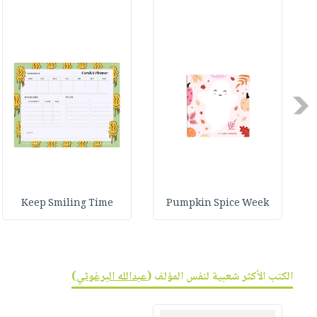
صابون
فيديوهات
عربة
أطفال
أسئلة
التسوق
مناسبات
يتكرر
طرحها
نشرة
الإصدارات
خدمات
Previous
نيل
وفرات
انشر
كتابك
تواصل
Keep Smiling Time
Pumpkin Spice Week
معنا
الكتب الأكثر شعبية لنفس المؤلف (
عبدالله البرغوثي
)