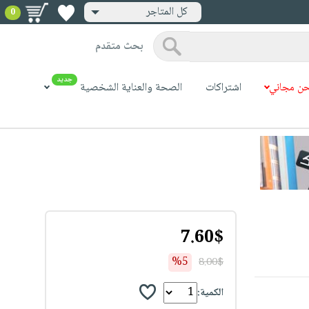
كل المتاجر
0
بحث متقدم
جديد
ن مجاني
اشتراكات
الصحة والعناية الشخصية
7.60$
%5
8.00$
الكمية: