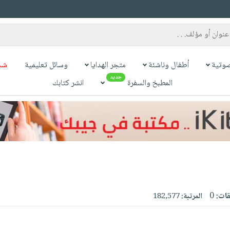
وتية
أطفال وناشئة
متجر الهدايا
وسائل تعليمية
شح
جديد
المطبخ والسفرة
انشر كتابك
قات:
0
المرتبة:
182,577