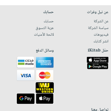
عن نيل وفرات
حسابك
عن الشركة
حسابك
سياسة الشركة
عربة التسوق
فيديوهات
لائحة الأمنيات
انشر كتابك
حمّل iKitab
وسائل الدفع
تواصل معنا