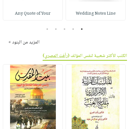
Any Quote of Your
Wedding Notes Line
5
4
3
2
1
المزيد من البنود »
الكتب الأكثر شعبية لنفس المؤلف (
رأفت المصري
)