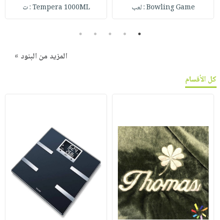
Bowling Game : لعب
Tempera 1000ML : ت
5
4
3
2
1
المزيد من البنود »
كل الأقسام