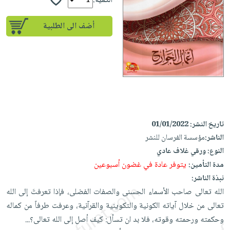
إختياراتنا
الكمية:
تعليمية
أسئلة
إختياراتنا
المواضيع
iKitab
يتكرر
أضف الى الطلبية
كتب
بلا
الأكثر
طرحها
أكاديمية
الصحة
حدود
مبيعاً
تحميل
والعناية
صندوق
أسئلة
إختياراتنا
masmu3
الشخصية
القراءة
يتكرر
وسائل
على
جديد
English
طرحها
تعليمية
Android
books
الكل
تحميل
صندوق
تحميل
iKitab
أجهزة
القراءة
المطبخ
masmu3
تاريخ النشر:
01/01/2022
على
العناية
والسفرة
على
جوائز
الناشر:
مؤسسة الفرسان للنشر
Android
جديد
الشخصية
Apple
النوع:
ورقي غلاف عادي
تحميل
العناية
يتوفر عادة في غضون أسبوعين
مدة التأمين:
الكل
iKitab
وتصفيف
نبذة الناشر:
أواني
متجر
على
الشعر
الله تعالى صاحب الأسماء الحسنى والصفات الفضلى، فإذا تعرفتَ إلى الله
الطهي
الهدايا
Apple
تعالى من خلال آياته الكونية والتكوينية والقرآنية، وعرفت طرفاً من كماله
العناية
أدوات
وحكمته ورحمته وقوته، فلا بد ان تسأل: كيف أصل إلى الله تعالى؟...
بالجسم
أقسام
الخبز