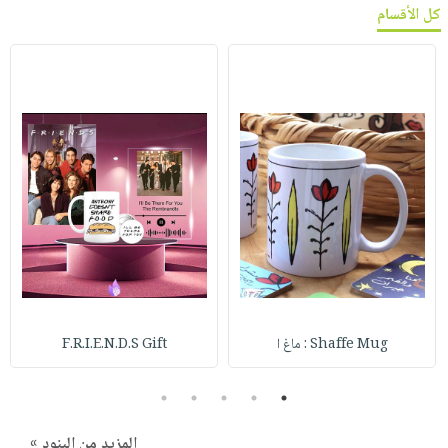
كل الأقسام
Shaffe Mug : ماغ ا
F.R.I.E.N.D.S Gift
5
4
3
2
1
المزيد من البنود »