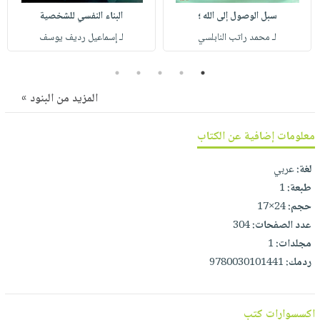
صابون
فيديوهات
سبل الوصول إلى الله ؛
البناء النفسي للشخصية
عربة
أطفال
أسئلة
لـ محمد راتب النابلسي
لـ إسماعيل رديف يوسف
التسوق
مناسبات
يتكرر
5
4
3
2
1
طرحها
نشرة
الإصدارات
خدمات
المزيد من البنود »
نيل
وفرات
معلومات إضافية عن الكتاب
انشر
لغة:
عربي
كتابك
طبعة:
1
تواصل
حجم:
24×17
معنا
عدد الصفحات:
304
مجلدات:
1
ردمك:
9780030101441
اكسسوارات كتب