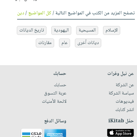
تصفح المزيد من الكتب في المواضيع التالية /
كل المواضيع
/
دين
الإسلام
المسيحية
اليهودية
تاريخ الديانات
ديانات أخرى
عام
مقارنات
عن نيل وفرات
حسابك
عن الشركة
حسابك
سياسة الشركة
عربة التسوق
فيديوهات
لائحة الأمنيات
انشر كتابك
حمّل iKitab
وسائل الدفع