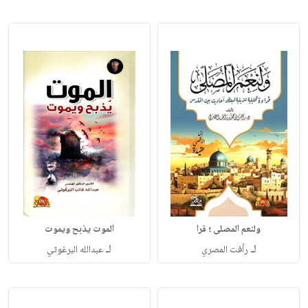
ولنعم المصلى ؛ قرا
الموت يذبح ويموت
لـ
لـ
رأفت المصري
عبدالله البرغوثي