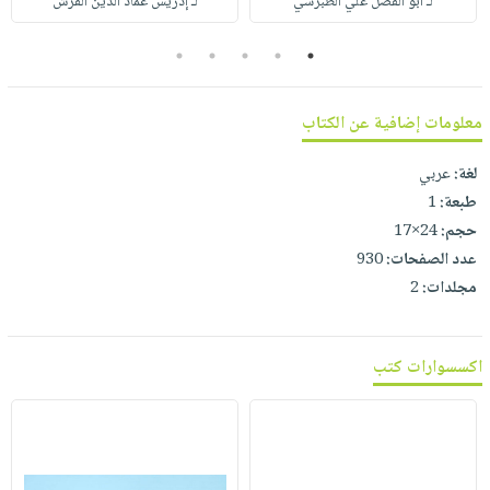
لـ أبو الفضل علي الطبرسي
لـ إدريس عماد الدين القرش
صابون
فيديوهات
عربة
أطفال
أسئلة
5
4
3
2
1
التسوق
مناسبات
يتكرر
طرحها
نشرة
معلومات إضافية عن الكتاب
الإصدارات
خدمات
نيل
لغة:
عربي
طبعة:
1
وفرات
حجم:
24×17
انشر
عدد الصفحات:
930
كتابك
مجلدات:
2
تواصل
معنا
اكسسوارات كتب