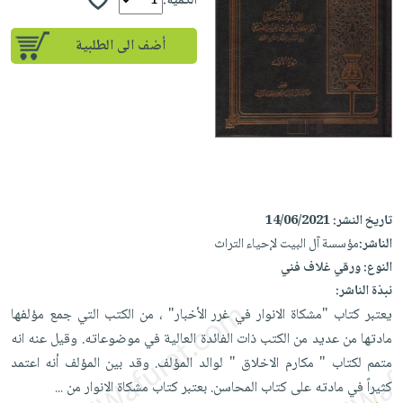
إختياراتنا
الكمية:
تعليمية
أسئلة
إختياراتنا
المواضيع
iKitab
يتكرر
أضف الى الطلبية
كتب
بلا
الأكثر
طرحها
أكاديمية
الصحة
حدود
مبيعاً
تحميل
والعناية
صندوق
أسئلة
إختياراتنا
masmu3
الشخصية
القراءة
يتكرر
وسائل
على
جديد
English
طرحها
تعليمية
Android
books
الكل
تحميل
صندوق
تحميل
iKitab
أجهزة
القراءة
المطبخ
masmu3
تاريخ النشر:
14/06/2021
على
العناية
والسفرة
على
جوائز
الناشر:
مؤسسة آل البيت لإحياء التراث
Android
جديد
الشخصية
Apple
النوع:
ورقي غلاف فني
تحميل
العناية
نبذة الناشر:
الكل
iKitab
وتصفيف
يعتبر كتاب "مشكاة الانوار في غرر الأخبار" ، من الكتب التي جمع مؤلفها
أواني
متجر
على
الشعر
مادتها من عديد من الكتب ذات الفائدة العالية في موضوعاته. وقيل عنه انه
الطهي
الهدايا
Apple
العناية
متمم لكتاب " مكارم الاخلاق " لوالد المؤلف. وقد بين المؤلف أنه اعتمد
أدوات
بالجسم
أقسام
كثيراً في مادته على كتاب المحاسن. بعتبر كتاب مشكاة الانوار من
...
الخبز