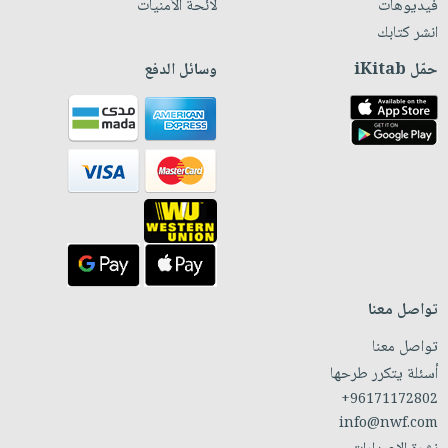
فيديوهات
لائحة الأمنيات
انشر كتابك
حمّل iKitab
وسائل الدفع
تواصل معنا
تواصل معنا
أسئلة يتكرر طرحها
+96171172802
info@nwf.com