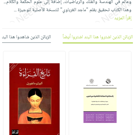
وعالم في الهندسة والفلك والرياضيات، إضافة إلى علوم الحكمة والكلام...
العناية
الأكثر
شحن
أدوات
وهذا الكتاب تحقيق بقلم "ماجد الغرباوي" للنسخة الأصلية للوجيزة
...
بالأسنان
مبيعاً
مجاني
المائدة
إقرأ المزيد
الحمية
العودة
بنود
الأوعية
والتغذية
للمدارس
مختارة
والتخزين
اشتراكات
الزبائن الذين اشتروا هذا البند اشتروا أيضاً
الزبائن الذين شاهدوا هذا البند
اكسسوارات
أدوات
كتب
كل
بحث
المطبخ
الاشتراكات
اكسسوارات
متقدم
منزلية
صندوق
القراءة
اكسسوارات
iKitab
ملابس
نيل
بلا
مطرزات
وفرات
حدود
حقائب
عن
حسابك
حلي
الشركة
عناية
لائحة
سياسة
بالذات
الأمنيات
الشركة