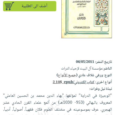
إختياراتنا
تعليمية
أسئلة
إختياراتنا
أضف الى الطلبية
المواضيع
iKitab
يتكرر
كتب
بلا
الأكثر
طرحها
أكاديمية
الصحة
حدود
مبيعاً
تحميل
والعناية
صندوق
أسئلة
إختياراتنا
masmu3
الشخصية
القراءة
يتكرر
وسائل
على
جديد
English
طرحها
تعليمية
Android
books
الكل
تحميل
صندوق
تحميل
iKitab
أجهزة
القراءة
المطبخ
masmu3
تاريخ النشر:
06/05/2011
على
العناية
والسفرة
على
جوائز
الناشر:
مؤسسة آل البيت لإحياء التراث
Android
جديد
الشخصية
Apple
النوع:
ورقي غلاف عادي (
جميع الأنواع
)
تحميل
العناية
أنواع اخرى:
كتاب إلكتروني/epub
2.10$
الكل
iKitab
وتصفيف
نبذة نيل وفرات:
أواني
متجر
على
الشعر
"الوجيزة في الدراية" لمؤلفها "بهاء الدين محمد بن الحسين العاملي"
الطهي
الهدايا
Apple
المعروف بالبهائي (953- 1030هـ) من ألمع علماء القرن الحادي عشر
العناية
أدوات
الهجري، عرف بموسوعيته في مختلف العلوم فكان فقهياً، أصولياً، أدبياً،
بالجسم
أقسام
الخبز