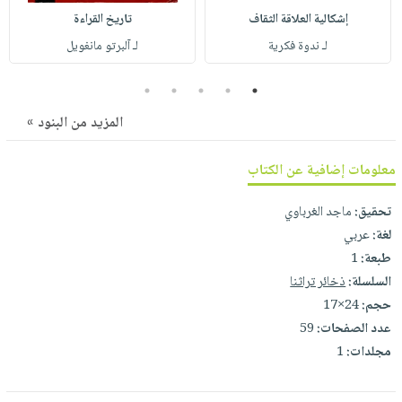
صابون
فيديوهات
إشكالية العلاقة الثقاف
تاريخ القراءة
عربة
أطفال
أسئلة
لـ ندوة فكرية
لـ آلبرتو مانغويل
التسوق
مناسبات
يتكرر
5
4
3
2
1
طرحها
نشرة
الإصدارات
خدمات
المزيد من البنود »
نيل
وفرات
معلومات إضافية عن الكتاب
انشر
تحقيق:
ماجد الغرباوي
كتابك
لغة:
عربي
تواصل
طبعة:
1
معنا
السلسلة:
ذخائر تراثنا
حجم:
24×17
عدد الصفحات:
59
مجلدات:
1