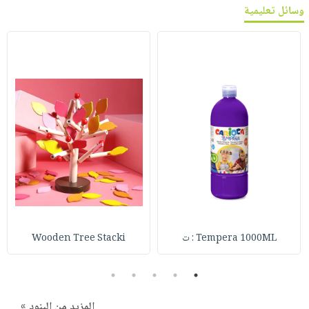
وسائل تعليمية
Tempera 1000ML : ت
Wooden Tree Stacki
5
4
3
2
1
المزيد من البنود »