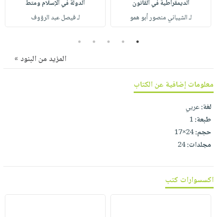
الديمقراطية في القانون
الدولة في الإسلام ومتط
صابون
فيديوهات
عربة
لـ الشيباني منصور أبو همو
لـ فيصل عبد الرؤوف
أطفال
أسئلة
التسوق
مناسبات
يتكرر
5
4
3
2
1
طرحها
نشرة
المزيد من البنود »
الإصدارات
خدمات
نيل
معلومات إضافية عن الكتاب
وفرات
انشر
لغة:
عربي
كتابك
طبعة:
1
حجم:
24×17
تواصل
مجلدات:
24
معنا
اكسسوارات كتب