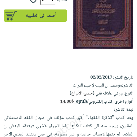
إختياراتنا
الكمية:
تعليمية
أسئلة
إختياراتنا
المواضيع
iKitab
يتكرر
أضف الى الطلبية
كتب
بلا
الأكثر
طرحها
أكاديمية
الصحة
حدود
مبيعاً
تحميل
والعناية
صندوق
أسئلة
إختياراتنا
masmu3
الشخصية
القراءة
يتكرر
وسائل
على
جديد
English
طرحها
تعليمية
Android
books
الكل
تحميل
صندوق
تحميل
iKitab
أجهزة
القراءة
المطبخ
masmu3
تاريخ النشر:
02/02/2017
على
العناية
والسفرة
على
جوائز
الناشر:
مؤسسة آل البيت لإحياء التراث
Android
جديد
الشخصية
Apple
النوع:
ورقي غلاف فني (
جميع الأنواع
)
تحميل
العناية
الكل
أنواع اخرى:
كتاب إلكتروني/epub
14.00$
iKitab
وتصفيف
نبذة الناشر:
أواني
متجر
على
الشعر
يعد كتاب "تذكرة الفقهاء" أكبر كتاب مؤلف في مجال الفقه الاستدلالي
الطهي
الهدايا
Apple
العناية
المقارن، يوجد منه الى كتاب النكاح، واما الاجزاء الاخرى فيعتقد البعض ان
أدوات
بالجسم
أقسام
العلامة لم يتمها لاسباب خاصة و غير معلومة، في حين يعتقد البعض الاخر
الخبز