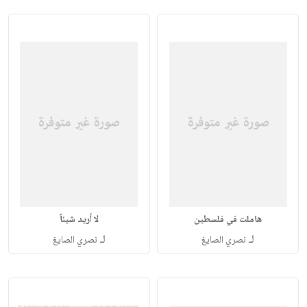
هاملت في فلسطين
لا أريد شيئاً
لـ
لـ
نصري الصايغ
نصري الصايغ