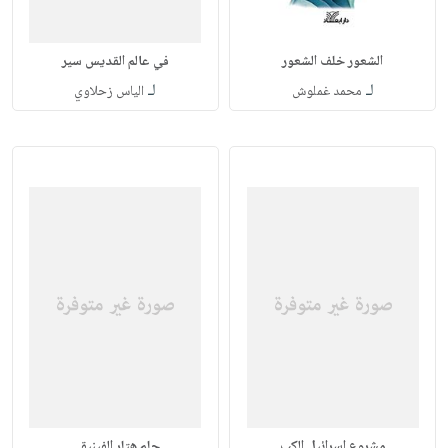
الشعور خلف الشعور
في عالم القديس سير
لـ
لـ
محمد غملوش
الياس زحلاوي
مشروع إسرائيل الكب
حلم هتلر الفينيقي