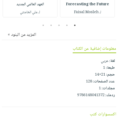
صابون
فيديوهات
Forecasting the Future
العهد العالمي الجديد
عربة
أطفال
لـ Faisal Mosleh
لـ علي الخامنئي
أسئلة
التسوق
مناسبات
يتكرر
5
4
3
2
1
طرحها
نشرة
الإصدارات
المزيد من البنود »
خدمات
نيل
معلومات إضافية عن الكتاب
وفرات
انشر
لغة:
عربي
كتابك
طبعة:
1
تواصل
حجم:
21×14
معنا
عدد الصفحات:
128
مجلدات:
1
ردمك:
9786148041372
اكسسوارات كتب