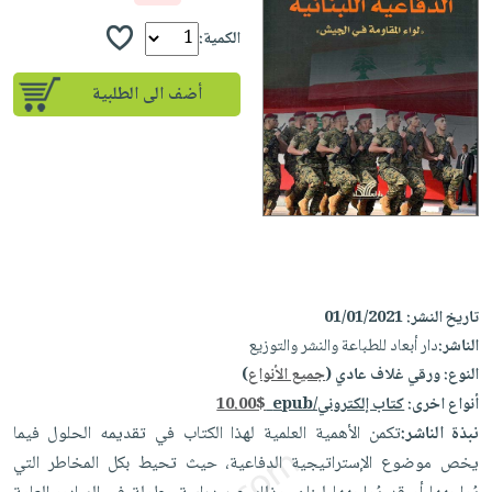
إختياراتنا
تعليمية
أسئلة
إختياراتنا
المواضيع
iKitab
الكمية:
يتكرر
كتب
بلا
الأكثر
طرحها
أكاديمية
الصحة
أضف الى الطلبية
حدود
مبيعاً
تحميل
والعناية
صندوق
أسئلة
إختياراتنا
masmu3
الشخصية
القراءة
يتكرر
وسائل
على
جديد
English
طرحها
تعليمية
Android
books
الكل
تحميل
صندوق
تحميل
iKitab
أجهزة
القراءة
المطبخ
masmu3
على
العناية
والسفرة
على
جوائز
Android
جديد
الشخصية
تاريخ النشر:
01/01/2021
Apple
تحميل
الناشر:
دار أبعاد للطباعة والنشر والتوزيع
العناية
الكل
iKitab
النوع:
ورقي غلاف عادي (
جميع الأنواع
)
وتصفيف
أواني
متجر
على
أنواع اخرى:
كتاب إلكتروني/epub
10.00$
الشعر
الطهي
الهدايا
نبذة الناشر:
تكمن الأهمية العلمية لهذا الكتاب في تقديمه الحلول فيما
Apple
العناية
أدوات
يخص موضوع الإستراتيجية الدفاعية، حيث تحيط بكل المخاطر التي
بالجسم
أقسام
الخبز