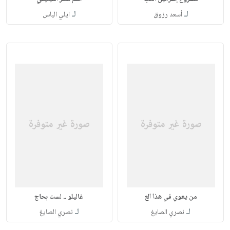
لـ
لـ
أسعد رزوق
ايلي الياس
من يعوي في هذا الع
غاليلو .. لست بحاج
لـ
لـ
نصري الصايغ
نصري الصايغ