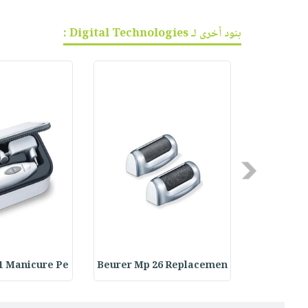
بنود أخرى لـ Digital Technologies :
Previous
1 Manicure Pe
Beurer Mp 26 Replacemen
Beurer MP