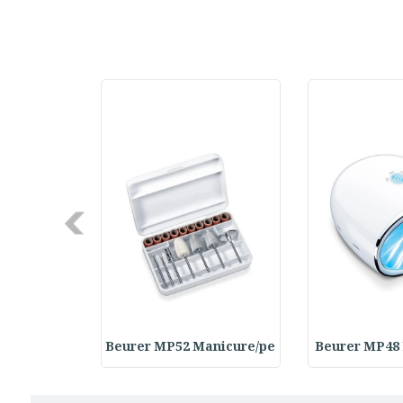
Next
Rasps Repl
Beurer MP52 Manicure/pe
Beurer MP48 