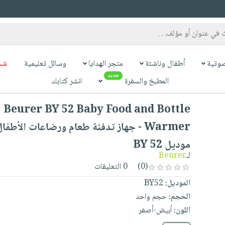
وتية
أطفال وناشئة
متجر الهدايا
وسائل تعليمية
شح
جديد
المطبخ والسفرة
انشر كتابك
Beurer BY 52 Baby Food and Bottle
موديل BY 52
لـ
Beurer
(0)
0 التعليقات
الموديل:
BY52
الحجم:
حجم واحد
اللون:
أبيض-أصفر