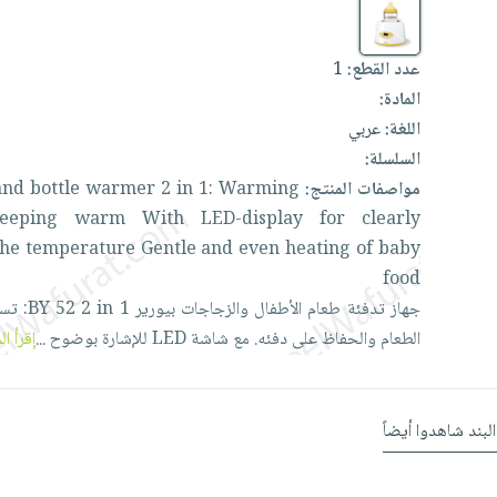
عدد القطع:
1
المادة:
اللغة:
عربي
السلسلة:
مواصفات المنتج:
Warming
1:
in
2
warmer
bottle
and
keeping
warm
With
LED-display
for
clearly
the
temperature
Gentle
and
even
heating
of
baby
food
جهاز
تدفئة
طعام
الأطفال
والزجاجات
بيورير
1:
in
2
52
BY
تس
الطعام
والحفاظ
على
دفئه.
مع
شاشة
LED
للإشارة
بوضوح
...
إقرأ ال
البند شاهدوا أيضاً