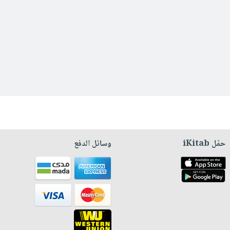
حمّل iKitab
وسائل الدفع