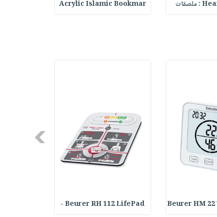
ملصقات
Acrylic Islamic Bookmar
حقيبة مسر
Next
Achilles T
Beurer RH 112 LifePad -
Beurer HM 22