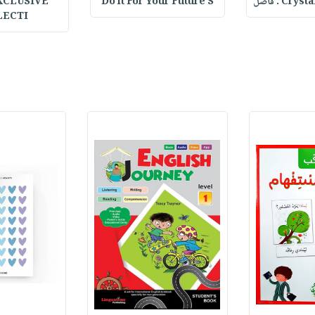
C : فاصل
Do it For Your Future S
XCLUSIVE
LECTI