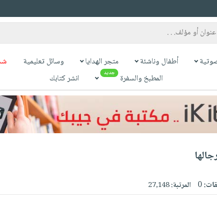
وتية
أطفال وناشئة
متجر الهدايا
وسائل تعليمية
شح
جديد
المطبخ والسفرة
انشر كتابك
جالها
قات:
0
المرتبة:
27,148