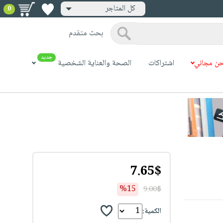
كل المتاجر
0
بحث متقدم
جديد
ن مجاني
اشتراكات
الصحة والعناية الشخصية
7.65$
%15
9.00$
الكمية: