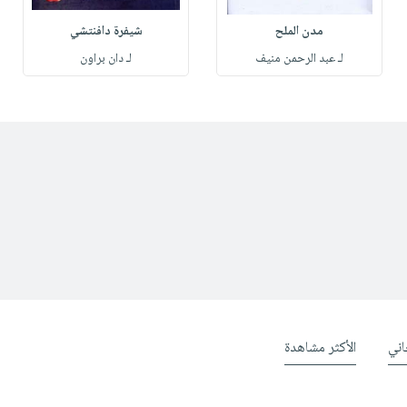
مدن الملح
شيفرة دافنتشي
لـ عبد الرحمن منيف
لـ دان براون
ني
الأكثر مشاهدة