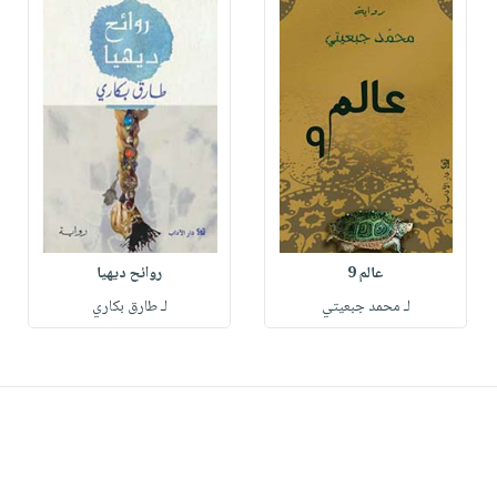
عالم 9
روائح ديهيا
لـ محمد جبعيتي
لـ طارق بكاري