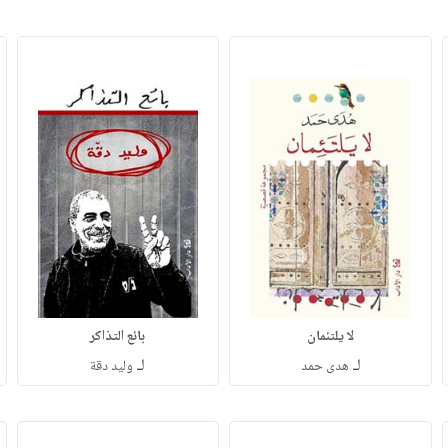
لا يلتئمان
بائع التذاكر
لـ
لـ
هدى حمد
وليد دقة