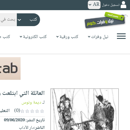
تسجيل دخول
كتب
ورقية
المواضيع
نيل وفرات
كتب ورقية
كتب الكترونية
كتب ص
صدر
كتب
حديثاً
الكترونية
الأكثر
الصفحة
مبيعاً
الرئيسية
كتب
جوائز
صدر
صوتية
شحن
حديثاً
الصفحة
العائلة التي ابتلعت ر
مخفض
الأكثر
الرئيسية
عروض
أطفال
لـ
ديمة ونوس
مبيعاً
masmu3
خاصة
وناشئة
(0)
التعلي
كتب
بلا
صفحات
تاريخ النشر:
09/06/2020
مجانية
الصفحة
وسائل
حدود
مشوقة
الناشر:
دار الآداب
الرئيسية