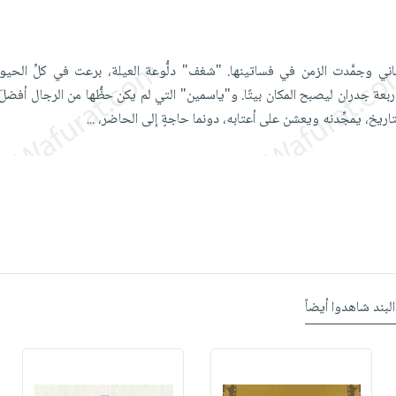
اني وجمَّدت الزمن في فساتينها. "شغف" دلُّوعة العيلة، برعت في كلِّ الحيوات
ربعة جدران ليصبح المكان بيتًا. و"ياسمين" التي لم يكن حظُّها من الرجال أفضلَ 
التاريخ، يمجِّدنه ويعشن على أعتابه، دونما حاجةٍ إلى الحاضر،
...
البند شاهدوا أيضاً