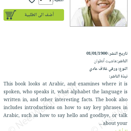
إختياراتنا
الكمية:
تعليمية
أسئلة
إختياراتنا
المواضيع
iKitab
يتكرر
أضف الى الطلبية
كتب
بلا
الأكثر
طرحها
أكاديمية
الصحة
حدود
مبيعاً
تحميل
والعناية
صندوق
أسئلة
وسائل
masmu3
الشخصية
القراءة
يتكرر
تعليمية
على
جديد
English
طرحها
صندوق
Android
تاريخ النشر:
01/01/1900
books
الكل
تحميل
القراءة
الناشر:
هاشيت أنطوان
تحميل
iKitab
أجهزة
جوائز
المطبخ
النوع:
ورقي غلاف عادي
masmu3
على
العناية
نبذة الناشر:
والسفرة
على
Android
جديد
الشخصية
This book looks at Arabic, and examines where it is
Apple
تحميل
spoken, who speaks it, what alphabet the language is
العناية
الكل
iKitab
written in, and other interesting facts. The book also
وتصفيف
أواني
متجر
على
includes introductions on how to say key phrases in
الشعر
الطهي
الهدايا
Apple
Arabic, such as how to say hello and goodbye, or talk
العناية
أدوات
about your
...
بالجسم
أقسام
الخبز