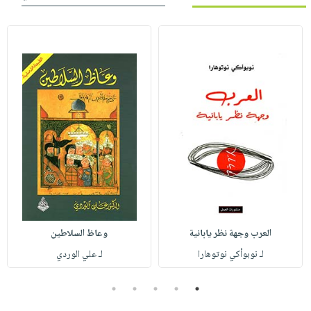
العرب وجهة نظر يابانية
وعاظ السلاطين
لـ نوبوأكي نوتوهارا
لـ علي الوردي
5
4
3
2
1