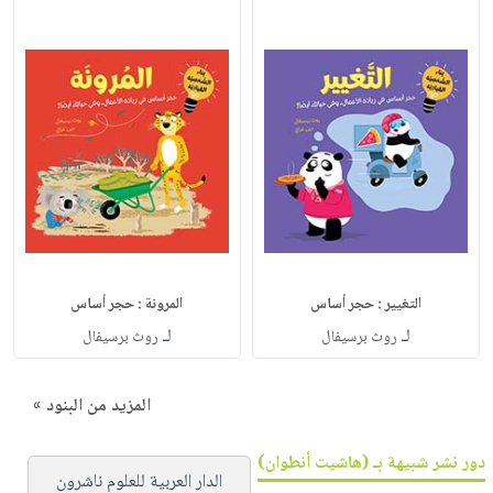
التغيير : حجر أساس
المرونة : حجر أساس
لـ
لـ
روث برسيفال
روث برسيفال
المزيد من البنود »
دور نشر شبيهة بـ (هاشيت أنطوان)
الدار العربية للعلوم ناشرون