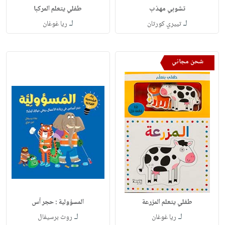
تشوبي مهذب
طفلي يتعلم المركبا
لـ
لـ
تييري كورتان
ريا غوغان
شحن مجاني
طفلي يتعلم المزرعة
المسؤولية : حجر أس
لـ
لـ
ريا غوغان
روث برسيفال