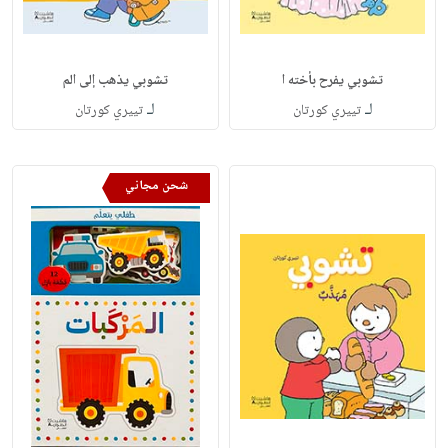
تشوبي يفرح بأخته ا
تشوبي يذهب إلى الم
لـ
لـ
تييري كورتان
تييري كورتان
شحن مجاني