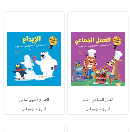
العمل الجماعي : حج
الإبداع : حجر أساس
لـ
لـ
روث برسيفال
روث برسيفال