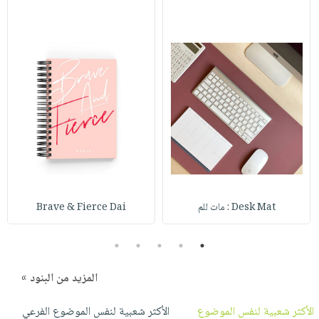
صابون
فيديوهات
عربة
أطفال
أسئلة
التسوق
مناسبات
يتكرر
طرحها
نشرة
الإصدارات
خدمات
نيل
وفرات
انشر
كتابك
تواصل
Desk Mat : مات للم
Brave & Fierce Dai
معنا
5
4
3
2
1
المزيد من البنود »
الأكثر شعبية لنفس الموضوع
الأكثر شعبية لنفس الموضوع الفرعي