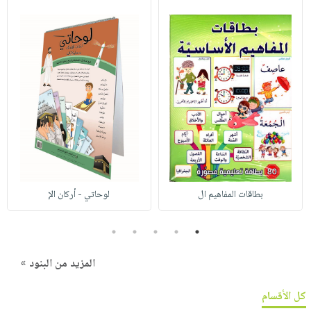
بطاقات المفاهيم ال
لوحاتي - أركان الإ
5
4
3
2
1
المزيد من البنود »
كل الأقسام